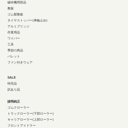
破砕機用部品
敷板
ゴム製敷板
タイヤストッパー(車輪止め)
アルミブリッジ
作業用品
ワイパー
工具
季節の商品
パレット
ファン付きウェア
SALE
特売品
訳あり品
諸岡純正
ゴムクローラー
トラックローラー(下部ローラー)
キャリアローラー(上部ローラー)
フロントアイドラー