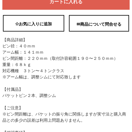
カートに入れる
✩お気に入りに追加
✉商品について問合せる
【商品詳細】
ピン径：４０ｍｍ
アーム幅：１４１ｍｍ
ピン間距離：２２０ｍｍ（取付許容範囲１９０〜２５０ｍｍ）
重量：６８ｋｇ
対応機種 ３トン〜４トンクラス
※アーム幅は、調整シムにて対応致します
【付属品】
バケットピン２本、調整シム
【ご注意】
※ピン間距離は、バケットの振り角に関係しますが実寸法と購入商
品との多少の誤差は利用上問題ありません。