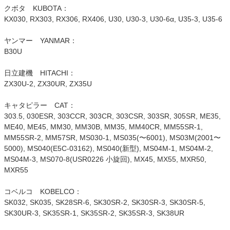
クボタ KUBOTA：
KX030, RX303, RX306, RX406, U30, U30-3, U30-6α, U35-3, U35-6
ヤンマー YANMAR：
B30U
日立建機 HITACHI：
ZX30U-2, ZX30UR, ZX35U
キャタピラー CAT：
303.5, 030ESR, 303CCR, 303CR, 303CSR, 303SR, 305SR, ME35,
ME40, ME45, MM30, MM30B, MM35, MM40CR, MM55SR-1,
MM55SR-2, MM57SR, MS030-1, MS035(〜6001), MS03M(2001〜
5000), MS040(E5C-03162), MS040(新型), MS04M-1, MS04M-2,
MS04M-3, MS070-8(USR0226 小旋回), MX45, MX55, MXR50,
MXR55
コベルコ KOBELCO：
SK032, SK035, SK28SR-6, SK30SR-2, SK30SR-3, SK30SR-5,
SK30UR-3, SK35SR-1, SK35SR-2, SK35SR-3, SK38UR