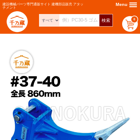
Menu
Menu
建設機械パーツ専門通販サイト 建機部品販売 アタッ
チメント
0
検索