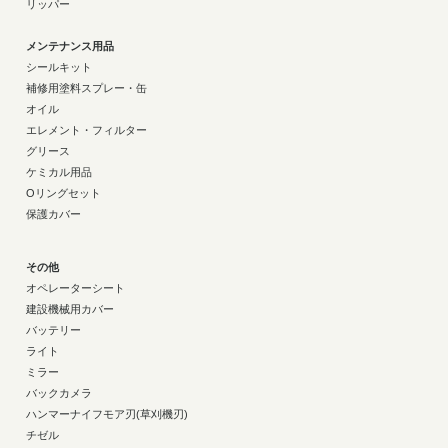
リッパー
メンテナンス用品
シールキット
補修用塗料スプレー・缶
オイル
エレメント・フィルター
グリース
ケミカル用品
Oリングセット
保護カバー
その他
オペレーターシート
建設機械用カバー
バッテリー
ライト
ミラー
バックカメラ
ハンマーナイフモア刃(草刈機刃)
チゼル