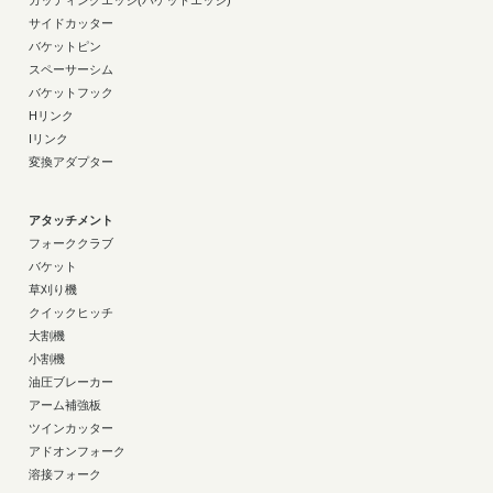
カッティングエッジ(バケットエッジ)
サイドカッター
バケットピン
スペーサーシム
バケットフック
Hリンク
Iリンク
変換アダプター
アタッチメント
フォーククラブ
バケット
草刈り機
クイックヒッチ
大割機
小割機
油圧ブレーカー
アーム補強板
ツインカッター
アドオンフォーク
溶接フォーク