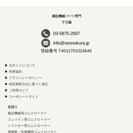
建設機械パーツ専門
千乃蔵
03-5875-2007
info@sennokura.jp
登録番号 T4011701024646
▶
当サイトについて
▶
利用規約
▶
プライバシーポリシー
▶
特定商取引法に基づく表記
▶
ご利用ガイド
▶
コーポレートサイト
足回り
建設機械用ゴムクローラー
コンバイン用ゴムクローラー
トラクター用ゴムクローラー
運搬車・作業機用ゴムクローラー