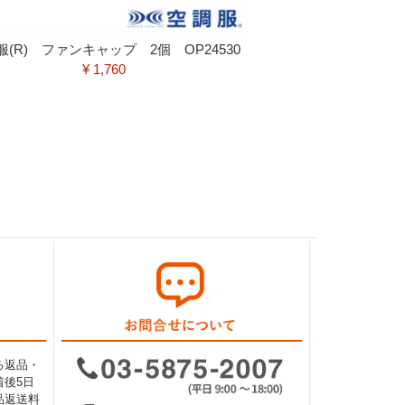
服(R) ファンキャップ 2個 OP24530
¥ 1,760
る返品・
後5日
品返送料