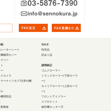
の他
SALE
ペレーターシート
特売品
設機械用カバー
訳あり品
ッテリー
イト
諸岡純正
ラー
ゴムクローラー
ックカメラ
トラックローラー(下部ローラ
ンマーナイフモア刃(草刈機
ー)
キャリアローラー(上部ローラ
ゼル
ー)
砕機用部品
フロントアイドラー
板
スプロケット
ム製敷板
破砕機カッター刃