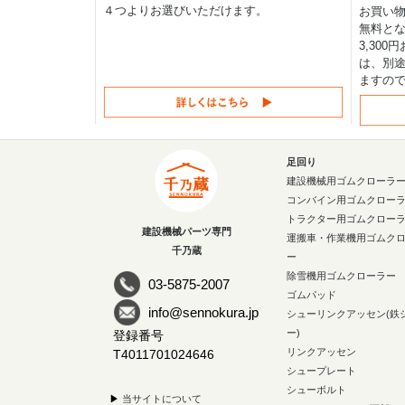
４つよりお選びいただけます。
お買い物
無料と
3,30
は、別途
ますの
足回り
建設機械用ゴムクローラ
コンバイン用ゴムクロー
トラクター用ゴムクロー
建設機械パーツ専門
運搬車・作業機用ゴムク
千乃蔵
ー
除雪機用ゴムクローラー
03-5875-2007
ゴムパッド
info@sennokura.jp
シューリンクアッセン(鉄
ー)
登録番号
リンクアッセン
T4011701024646
シュープレート
シューボルト
▶
当サイトについて