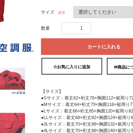
サイズ
必須
数量
カートに入れる
✩お気に入りに追加
✉商品に
【サイズ】
●Sサイズ：着丈62×裄丈76×胸囲112×裾周り7
●Mサイズ：着丈64×裄丈79×胸囲116×裾周り7
●Lサイズ：着丈66×裄丈85×胸囲120×裾周り8
●LLサイズ：着丈68×裄丈82×胸囲124×裾周り
●3Lサイズ：着丈70×裄丈88×胸囲132×裾周り
●4Lサイズ：着丈70×裄丈88×胸囲140×裾周り