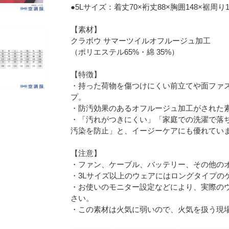
●5Lサイズ：着丈70×裄丈88×胸囲148×裾周り1
【素材】
クラボウ サマーツイルオフルージュ加工
（ポリエステル65%・綿 35%）
【特徴】
・持った荷物を傷つけにくい前立てや面ファ
プ。
・防汚効果のあるオフルージュ加工がされた
・「汚れがつきにくい」「家庭での洗濯で落
汚染を防止」と、イージーケアにも優れてい
【注意】
・ファン、ケーブル、バッテリー、その他の
・3Lサイズ以上のウェアにはロングタイプの
・お使いのモニター設定などにより、実際の
さい。
・この素材は火気に弱いので、火気を扱う現