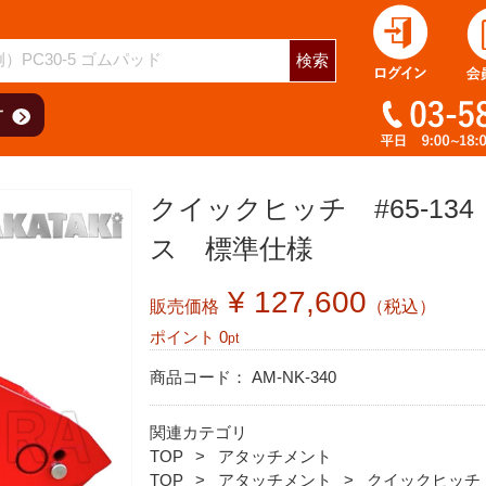
検索
クイックヒッチ #65-134 N
ス 標準仕様
¥ 127,600
販売価格
（税込）
ポイント
0
pt
商品コード：
AM-NK-340
関連カテゴリ
TOP
アタッチメント
TOP
アタッチメント
クイックヒッチ