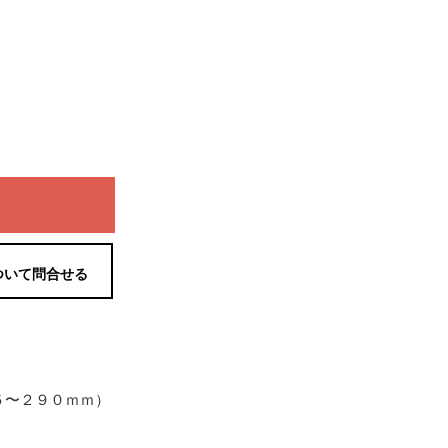
ついて問合せる
５〜２９０ｍｍ）