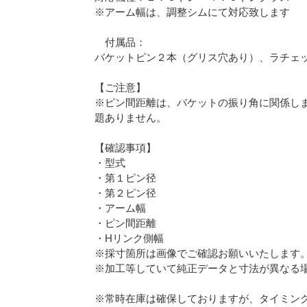
※アーム幅は、調整シムにて対応致します
付属品：
バケットピン２本（グリス穴あり）、ラチェ
【ご注意】
※ピン間距離は、バケットの振り角に関係し
題ありません。
【確認事項】
・型式
・第１ピン径
・第２ピン径
・アーム幅
・ピン間距離
・Hリンク側幅
※採寸箇所は画像でご確認お願いいたします
※加工等していて純正データと寸法が異なる
※常時在庫は確保しておりますが、タイミン