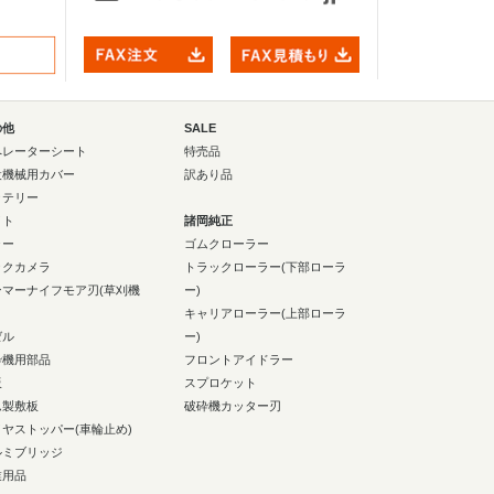
の他
SALE
ペレーターシート
特売品
設機械用カバー
訳あり品
ッテリー
イト
諸岡純正
ラー
ゴムクローラー
ックカメラ
トラックローラー(下部ローラ
ンマーナイフモア刃(草刈機
ー)
キャリアローラー(上部ローラ
ゼル
ー)
砕機用部品
フロントアイドラー
板
スプロケット
ム製敷板
破砕機カッター刃
イヤストッパー(車輪止め)
ルミブリッジ
業用品