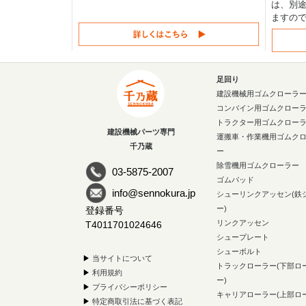
は、別途
ますの
足回り
建設機械用ゴムクローラ
コンバイン用ゴムクロー
トラクター用ゴムクロー
建設機械パーツ専門
運搬車・作業機用ゴムク
千乃蔵
ー
除雪機用ゴムクローラー
03-5875-2007
ゴムパッド
info@sennokura.jp
シューリンクアッセン(鉄
ー)
登録番号
リンクアッセン
T4011701024646
シュープレート
シューボルト
▶
当サイトについて
トラックローラー(下部ロ
▶
利用規約
ー)
▶
プライバシーポリシー
キャリアローラー(上部ロ
▶
特定商取引法に基づく表記