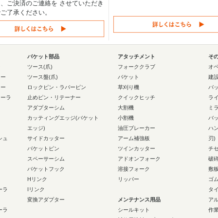
、ご決済のご連絡を させていただき
でご了承ください。
バケット部品
アタッチメント
そ
ー
ツース(爪)
フォーククラブ
オ
ラー
ツース盤(爪)
バケット
建
ラー
ロックピン・ラバーピン
草刈り機
バ
ローラ
止めピン・リテーナー
クイックヒッチ
ラ
アダプターシム
大割機
ミ
カッティングエッジ(バケット
小割機
バ
エッジ)
油圧ブレーカー
ハ
シュ
サイドカッター
アーム補強板
刃)
バケットピン
ツインカッター
チ
スペーサーシム
アドオンフォーク
破
バケットフック
溶接フォーク
敷
Hリンク
リッパー
ゴ
ーラ
Iリンク
タ
変換アダプター
メンテナンス用品
ア
ーラ
シールキット
作