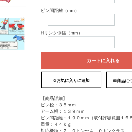
ピン間距離（mm）
Hリンク側幅（mm）
カートに入れる
✩お気に入りに追加
✉商品に
【商品詳細】
ピン径：３５ｍｍ
アーム幅：１３９ｍｍ
ピン間距離：１９０ｍｍ（取付許容範囲１６
重量：４４ｋｇ
対応機種：２．０トン〜４．０トンクラス