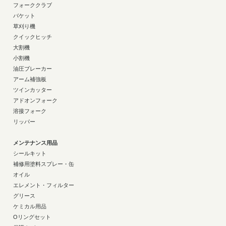
フォーククラブ
バケット
草刈り機
クイックヒッチ
大割機
小割機
油圧ブレーカー
アーム補強板
ツインカッター
アドオンフォーク
溶接フォーク
リッパー
メンテナンス用品
シールキット
補修用塗料スプレー・缶
オイル
エレメント・フィルター
グリース
ケミカル用品
Oリングセット