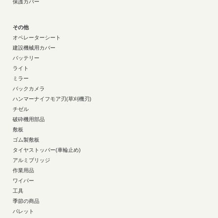
保護カバー
その他
オペレーターシート
建設機械用カバー
バッテリー
ライト
ミラー
バックカメラ
ハンマーナイフモア刃(草刈機刃)
チゼル
破砕機用部品
敷板
ゴム製敷板
タイヤストッパー(車輪止め)
アルミブリッジ
作業用品
ワイパー
工具
季節の商品
パレット