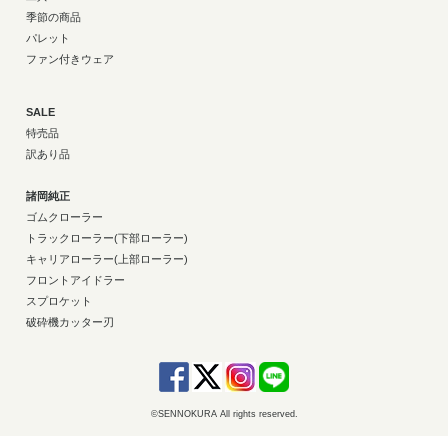
季節の商品
パレット
ファン付きウェア
SALE
特売品
訳あり品
諸岡純正
ゴムクローラー
トラックローラー(下部ローラー)
キャリアローラー(上部ローラー)
フロントアイドラー
スプロケット
破砕機カッター刃
©SENNOKURA All rights reserved.