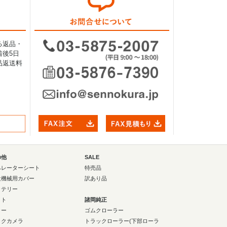
る返品・
後5日
品返送料
の他
SALE
ペレーターシート
特売品
設機械用カバー
訳あり品
ッテリー
イト
諸岡純正
ラー
ゴムクローラー
ックカメラ
トラックローラー(下部ローラ