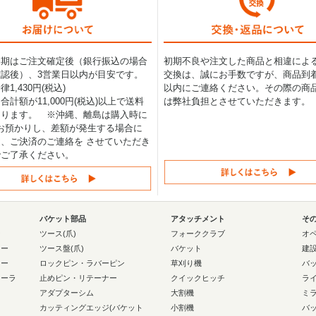
納期はご注文確定後（銀行振込の場合
初期不良や注文した商品と相違によ
認後）、3営業日以内が目安です。
交換は、誠にお手数ですが、商品到着
1,430円(税込)
以内にご連絡ください。その際の商
合計額が11,000円(税込)以上で送料
は弊社負担とさせていただきます。
なります。 ※沖縄、離島は購入時に
0円お預かりし、差額が発生する場合に
、ご決済のご連絡を させていただき
でご了承ください。
バケット部品
アタッチメント
そ
ー
ツース(爪)
フォーククラブ
オ
ラー
ツース盤(爪)
バケット
建
ラー
ロックピン・ラバーピン
草刈り機
バ
ローラ
止めピン・リテーナー
クイックヒッチ
ラ
アダプターシム
大割機
ミ
カッティングエッジ(バケット
小割機
バ