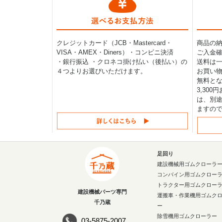
クレジットカード（JCB・Mastercard・
商品の
VISA・AMEX・Diners）・コンビニ決済
ご入金確
・銀行振込 ・クロネコ掛け払い（後払い）の
送料は一律
４つよりお選びいただけます。
お買い物
無料と
3,30
は、別途
ますの
足回り
建設機械用ゴムクローラ
コンバイン用ゴムクロー
トラクター用ゴムクロー
建設機械パーツ専門
運搬車・作業機用ゴムク
千乃蔵
ー
除雪機用ゴムクローラー
03-5875-2007