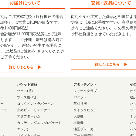
納期はご注文確定後（銀行振込の場合
初期不良や注文した商品と相違によ
認後）、3営業日以内が目安です。
交換は、誠にお手数ですが、商品到着
1,430円(税込)
以内にご連絡ください。その際の商
合計額が11,000円(税込)以上で送料
は弊社負担とさせていただきます。
なります。 ※沖縄、離島は購入時に
0円お預かりし、差額が発生する場合に
、ご決済のご連絡を させていただき
でご了承ください。
バケット部品
アタッチメント
そ
ー
ツース(爪)
フォーククラブ
オ
ラー
ツース盤(爪)
バケット
建
ラー
ロックピン・ラバーピン
草刈り機
バ
ローラ
止めピン・リテーナー
クイックヒッチ
ラ
アダプターシム
大割機
ミ
カッティングエッジ(バケット
小割機
バ
エッジ)
油圧ブレーカー
ハ
シュ
サイドカッター
アーム補強板
刃)