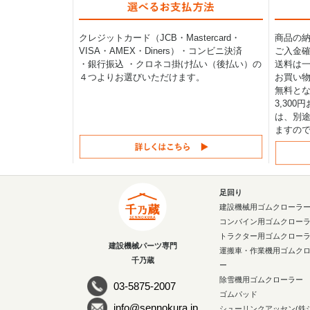
クレジットカード（JCB・Mastercard・
商品の
VISA・AMEX・Diners）・コンビニ決済
ご入金確
・銀行振込 ・クロネコ掛け払い（後払い）の
送料は一律
４つよりお選びいただけます。
お買い物
無料と
3,30
は、別途
ますの
足回り
建設機械用ゴムクローラ
コンバイン用ゴムクロー
トラクター用ゴムクロー
建設機械パーツ専門
運搬車・作業機用ゴムク
千乃蔵
ー
除雪機用ゴムクローラー
03-5875-2007
ゴムパッド
info@sennokura.jp
シューリンクアッセン(鉄