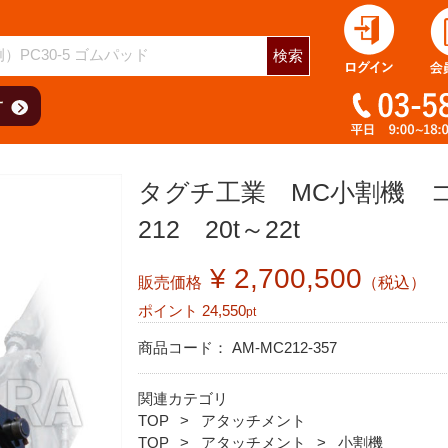
検索
タグチ工業 MC小割機 コ
212 20t～22t
¥ 2,700,500
販売価格
（税込）
ポイント
24,550
pt
商品コード：
AM-MC212-357
関連カテゴリ
TOP
アタッチメント
TOP
アタッチメント
小割機