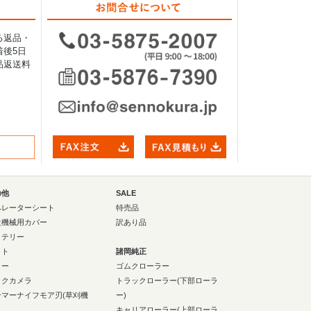
る返品・
後5日
品返送料
の他
SALE
ペレーターシート
特売品
設機械用カバー
訳あり品
ッテリー
イト
諸岡純正
ラー
ゴムクローラー
ックカメラ
トラックローラー(下部ローラ
ンマーナイフモア刃(草刈機
ー)
キャリアローラー(上部ローラ