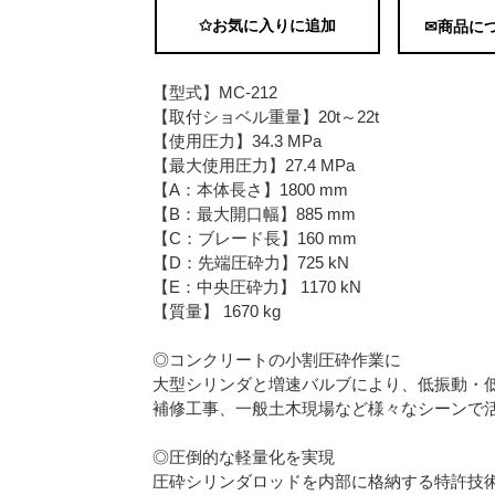
✩お気に入りに追加
✉商品に
【型式】MC-212
【取付ショベル重量】20t～22t
【使用圧力】34.3 MPa
【最大使用圧力】27.4 MPa
【A：本体長さ】1800 mm
【B：最大開口幅】885 mm
【C：ブレード長】160 mm
【D：先端圧砕力】725 kN
【E：中央圧砕力】 1170 kN
【質量】 1670 kg
◎コンクリートの小割圧砕作業に
大型シリンダと増速バルブにより、低振動・
補修工事、一般土木現場など様々なシーンで
◎圧倒的な軽量化を実現
圧砕シリンダロッドを内部に格納する特許技