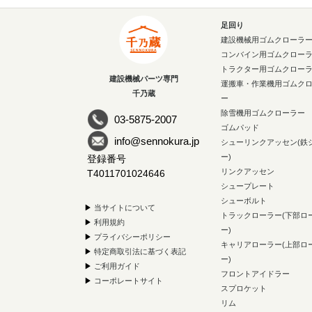
足回り
建設機械用ゴムクローラ
コンバイン用ゴムクロー
トラクター用ゴムクロー
建設機械パーツ専門
運搬車・作業機用ゴムク
千乃蔵
ー
除雪機用ゴムクローラー
03-5875-2007
ゴムパッド
info@sennokura.jp
シューリンクアッセン(鉄
ー)
登録番号
リンクアッセン
T4011701024646
シュープレート
シューボルト
▶
当サイトについて
トラックローラー(下部ロ
▶
利用規約
ー)
▶
プライバシーポリシー
キャリアローラー(上部ロ
▶
特定商取引法に基づく表記
ー)
▶
ご利用ガイド
フロントアイドラー
▶
コーポレートサイト
スプロケット
リム