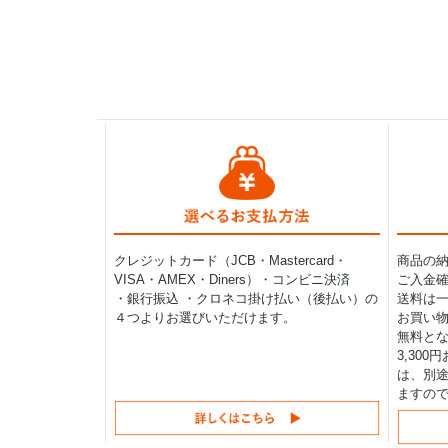
クレジットカード（JCB・Mastercard・
商品の
VISA・AMEX・Diners）・コンビニ決済
ご入金確
・銀行振込 ・クロネコ掛け払い（後払い）の
送料は一律
４つよりお選びいただけます。
お買い物
無料と
3,30
は、別途
ますの