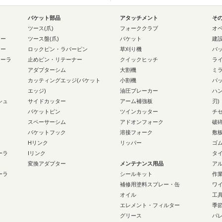
バケット部品
アタッチメント
そ
ー
ツース(爪)
フォーククラブ
オ
ラー
ツース盤(爪)
バケット
建
ラー
ロックピン・ラバーピン
草刈り機
バ
ローラ
止めピン・リテーナー
クイックヒッチ
ラ
アダプターシム
大割機
ミ
カッティングエッジ(バケット
小割機
バ
エッジ)
油圧ブレーカー
ハ
シュ
サイドカッター
アーム補強板
刃)
バケットピン
ツインカッター
チ
スペーサーシム
アドオンフォーク
破
バケットフック
溶接フォーク
敷
Hリンク
リッパー
ゴ
ーラ
Iリンク
タ
変換アダプター
メンテナンス用品
ア
ーラ
シールキット
作
補修用塗料スプレー・缶
ワ
オイル
工
エレメント・フィルター
季
グリース
パ