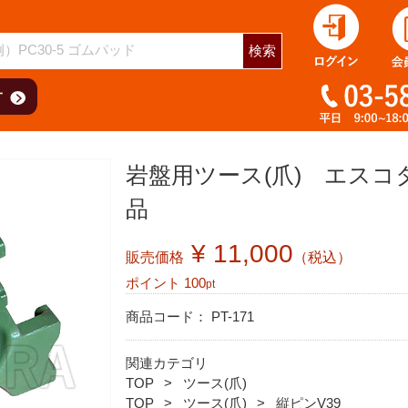
検索
岩盤用ツース(爪) エスコ
品
¥ 11,000
販売価格
（税込）
ポイント
100
pt
商品コード：
PT-171
関連カテゴリ
TOP
ツース(爪)
TOP
ツース(爪)
縦ピンV39