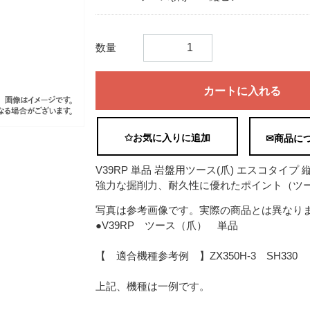
数量
カートに入れる
✩お気に入りに追加
✉商品に
V39RP 単品 岩盤用ツース(爪) エスコタイプ 
強力な掘削力、耐久性に優れたポイント（ツ
写真は参考画像です。実際の商品とは異なり
●V39RP ツース（爪） 単品
【 適合機種参考例 】ZX350H-3 SH330
上記、機種は一例です。