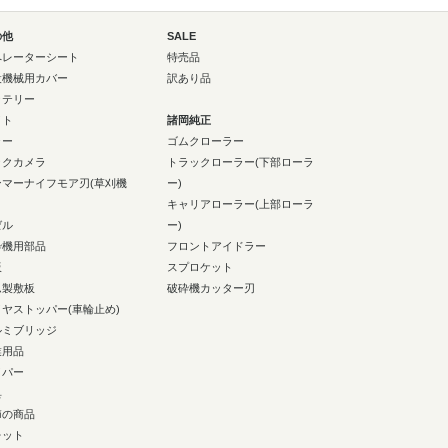
の他
SALE
ペレーターシート
特売品
設機械用カバー
訳あり品
ッテリー
イト
諸岡純正
ラー
ゴムクローラー
ックカメラ
トラックローラー(下部ローラ
ンマーナイフモア刃(草刈機
ー)
キャリアローラー(上部ローラ
ゼル
ー)
砕機用部品
フロントアイドラー
板
スプロケット
ム製敷板
破砕機カッター刃
イヤストッパー(車輪止め)
ルミブリッジ
業用品
イパー
具
節の商品
レット