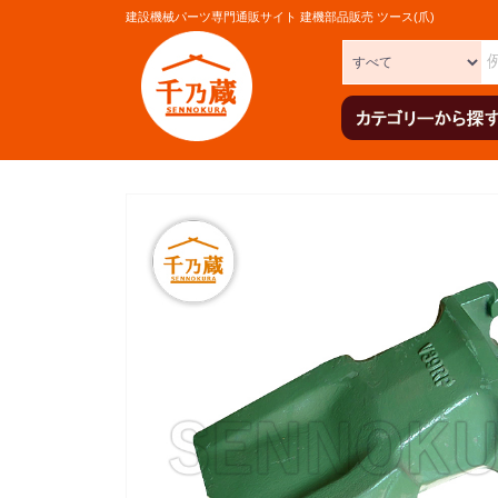
建設機械パーツ専門通販サイト 建機部品販売 ツース(爪)