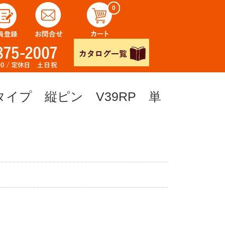
0
タイプ 縦ピン V39RP 単