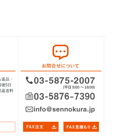
る返品・
後5日
品返送料