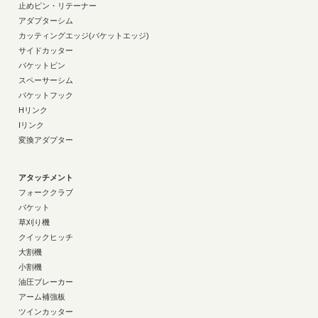
止めピン・リテーナー
アダプターシム
カッティングエッジ(バケットエッジ)
サイドカッター
バケットピン
スペーサーシム
バケットフック
Hリンク
Iリンク
変換アダプター
アタッチメント
フォーククラブ
バケット
草刈り機
クイックヒッチ
大割機
小割機
油圧ブレーカー
アーム補強板
ツインカッター