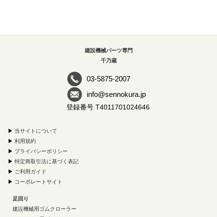
建設機械パーツ専門
千乃蔵
03-5875-2007
info@sennokura.jp
登録番号 T4011701024646
▶
当サイトについて
▶
利用規約
▶
プライバシーポリシー
▶
特定商取引法に基づく表記
▶
ご利用ガイド
▶
コーポレートサイト
足回り
建設機械用ゴムクローラー