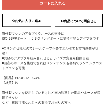
カートに入れる
✩お気に入りに追加
✉商品について問合せる
海外製マシンのアダプタやホースの交換に
ISO BSPPポート → JIS Oリングポートに変換可能なアダプタです
■Oリング仕様なのでシールテープ不要でエルボでも方向調整が容
易！
■異径のアダプタを組み合わせるとサイズの変更も自由自在
■国産のホースを接続できればメンテナンスも容易でランニングコス
トダウンも可能
【商品】EDOP-12 G3/4
【材質】鉄
海外製マシンを使用しているけれど国内調達した部品やホースが接
続できない！
など、接続可能なねじへの変換でお困りの方へ