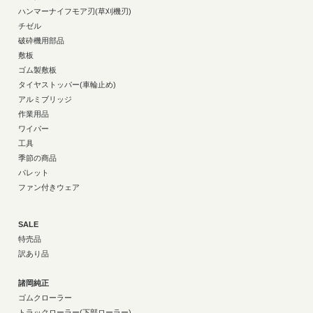
ハンマーナイフモア刃(草刈機刃)
チゼル
破砕機用部品
敷板
ゴム製敷板
タイヤストッパー(車輪止め)
アルミブリッジ
作業用品
ワイパー
工具
季節の商品
パレット
ファン付きウェア
SALE
特売品
訳あり品
諸岡純正
ゴムクローラー
トラックローラー(下部ローラー)