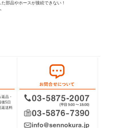
した部品やホースが接続できない！
へ
る返品・
後5日
品返送料