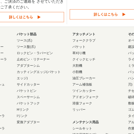
、ご決済のご連絡を させていただき
でご了承ください。
バケット部品
アタッチメント
そ
ー
ツース(爪)
フォーククラブ
オ
ラー
ツース盤(爪)
バケット
建
ラー
ロックピン・ラバーピン
草刈り機
バ
ローラ
止めピン・リテーナー
クイックヒッチ
ラ
アダプターシム
大割機
ミ
カッティングエッジ(バケット
小割機
バ
エッジ)
油圧ブレーカー
ハ
シュ
サイドカッター
アーム補強板
刃)
バケットピン
ツインカッター
チ
スペーサーシム
アドオンフォーク
破
バケットフック
溶接フォーク
敷
Hリンク
リッパー
ゴ
ーラ
Iリンク
タ
変換アダプター
メンテナンス用品
ア
ーラ
シールキット
作