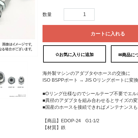
数量
カートに入れる
✩お気に入りに追加
✉商品に
海外製マシンのアダプタやホースの交換に
ISO BSPPポート → JIS Oリングポート
■Oリング仕様なのでシールテープ不要でエル
■異径のアダプタを組み合わせるとサイズの変
■国産のホースを接続できればメンテナンス
【商品】EDOP-24 G1-1/2
【材質】鉄