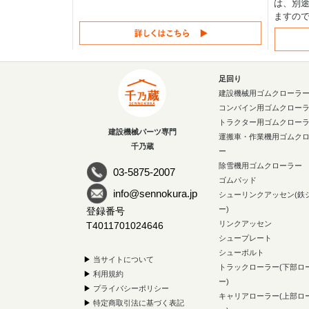
は、別途
ますの
足回り
建設機械用ゴムクローラ
コンバイン用ゴムクロー
トラクター用ゴムクロー
建設機械パーツ専門
運搬車・作業機用ゴムク
千乃蔵
ー
除雪機用ゴムクローラー
03-5875-2007
ゴムパッド
info@sennokura.jp
シューリンクアッセン(鉄
ー)
登録番号
リンクアッセン
T4011701024646
シュープレート
シューボルト
▶
当サイトについて
トラックローラー(下部ロ
▶
利用規約
ー)
▶
プライバシーポリシー
キャリアローラー(上部ロ
▶
特定商取引法に基づく表記