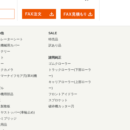
の他
SALE
ペレーターシート
特売品
設機械用カバー
訳あり品
ッテリー
イト
諸岡純正
ラー
ゴムクローラー
ックカメラ
トラックローラー(下部ローラ
ンマーナイフモア刃(草刈機
ー)
キャリアローラー(上部ローラ
ゼル
ー)
砕機用部品
フロントアイドラー
板
スプロケット
ム製敷板
破砕機カッター刃
イヤストッパー(車輪止め)
ルミブリッジ
業用品