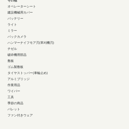
その他
オペレーターシート
建設機械用カバー
バッテリー
ライト
ミラー
バックカメラ
ハンマーナイフモア刃(草刈機刃)
チゼル
破砕機用部品
敷板
ゴム製敷板
タイヤストッパー(車輪止め)
アルミブリッジ
作業用品
ワイパー
工具
季節の商品
パレット
ファン付きウェア