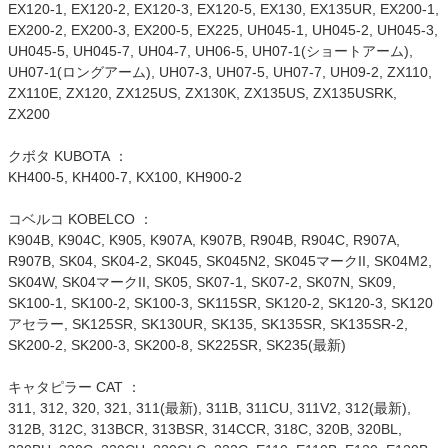
EX120-1, EX120-2, EX120-3, EX120-5, EX130, EX135UR, EX200-1,
EX200-2, EX200-3, EX200-5, EX225, UH045-1, UH045-2, UH045-3,
UH045-5, UH045-7, UH04-7, UH06-5, UH07-1(ショートアーム),
UH07-1(ロングアーム), UH07-3, UH07-5, UH07-7, UH09-2, ZX110,
ZX110E, ZX120, ZX125US, ZX130K, ZX135US, ZX135USRK,
ZX200
クボタ KUBOTA ：
KH400-5, KH400-7, KX100, KH900-2
コベルコ KOBELCO ：
K904B, K904C, K905, K907A, K907B, R904B, R904C, R907A,
R907B, SK04, SK04-2, SK045, SK045N2, SK045マークII, SK04M2,
SK04W, SK04マークII, SK05, SK07-1, SK07-2, SK07N, SK09,
SK100-1, SK100-2, SK100-3, SK115SR, SK120-2, SK120-3, SK120
アセラー, SK125SR, SK130UR, SK135, SK135SR, SK135SR-2,
SK200-2, SK200-3, SK200-8, SK225SR, SK235(最新)
キャタピラー CAT ：
311, 312, 320, 321, 311(最新), 311B, 311CU, 311V2, 312(最新),
312B, 312C, 313BCR, 313BSR, 314CCR, 318C, 320B, 320BL,