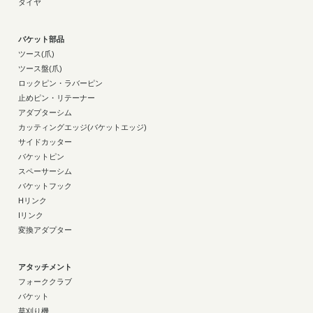
タイヤ
バケット部品
ツース(爪)
ツース盤(爪)
ロックピン・ラバーピン
止めピン・リテーナー
アダプターシム
カッティングエッジ(バケットエッジ)
サイドカッター
バケットピン
スペーサーシム
バケットフック
Hリンク
Iリンク
変換アダプター
アタッチメント
フォーククラブ
バケット
草刈り機