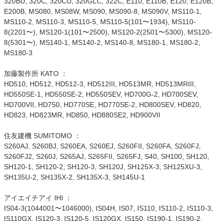
320BU, 320C, 320CU, 320GLC, 322C, E110, E110B, E120, E120B,
E200B, MS080, MS08W, MS090, MS090-8, MS090V, MS110-1,
MS110-2, MS110-3, MS110-5, MS110-5(101〜1934), MS110-
8(2201〜), MS120-1(101〜2500), MS120-2(2501〜5300), MS120-
8(5301〜), MS140-1, MS140-2, MS140-8, MS180-1, MS180-2,
MS180-3
加藤製作所 KATO ：
HD510, HD512, HD512-3, HD512III, HD513MR, HD513MRIII,
HD550SE-1, HD550SE-2, HD550SEV, HD700G-2, HD700SEV,
HD700VII, HD750, HD770SE, HD770SE-2, HD800SEV, HD820,
HD823, HD823MR, HD850, HD880SE2, HD900VII
住友建機 SUMITOMO ：
S260AJ, S260BJ, S260EA, S260EJ, S260FII, S260FA, S260FJ,
S260FJ2, S260J, S265AJ, S265FII, S265FJ, S40, SH100, SH120,
SH120-1, SH120-2, SH120-3, SH120J, SH125X-3, SH125XU-3,
SH135U-2, SH135X-2, SH135X-3, SH145U-1
アイエイチアイ IHI ：
IS04-3(1044001〜1046000), IS04H, IS07, IS110, IS110-2, IS110-3,
IS110GX, IS120-3, IS120-5, IS120GX, IS150, IS190-1, IS190-2,