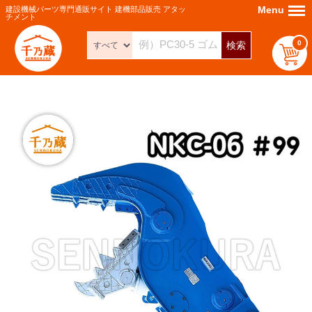
Menu
Menu
建設機械パーツ専門通販サイト 建機部品販売 アタッ
チメント
0
検索