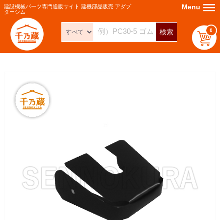
Menu
Menu
建設機械パーツ専門通販サイト 建機部品販売 アダプ
ターシム
0
検索