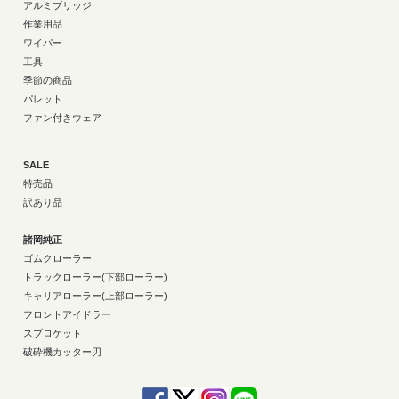
アルミブリッジ
作業用品
ワイパー
工具
季節の商品
パレット
ファン付きウェア
SALE
特売品
訳あり品
諸岡純正
ゴムクローラー
トラックローラー(下部ローラー)
キャリアローラー(上部ローラー)
フロントアイドラー
スプロケット
破砕機カッター刃