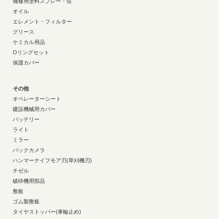
補修用塗料スプレー・缶
オイル
エレメント・フィルター
グリース
ケミカル用品
Oリングセット
保護カバー
その他
オペレーターシート
建設機械用カバー
バッテリー
ライト
ミラー
バックカメラ
ハンマーナイフモア刃(草刈機刃)
チゼル
破砕機用部品
敷板
ゴム製敷板
タイヤストッパー(車輪止め)