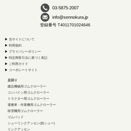
03-5875-2007
info@sennokura.jp
登録番号 T4011701024646
▶
当サイトについて
▶
利用規約
▶
プライバシーポリシー
▶
特定商取引法に基づく表記
▶
ご利用ガイド
▶
コーポレートサイト
足回り
建設機械用ゴムクローラー
コンバイン用ゴムクローラー
トラクター用ゴムクローラー
運搬車・作業機用ゴムクローラー
除雪機用ゴムクローラー
ゴムパッド
シューリンクアッセン(鉄シュー)
リンクアッセン