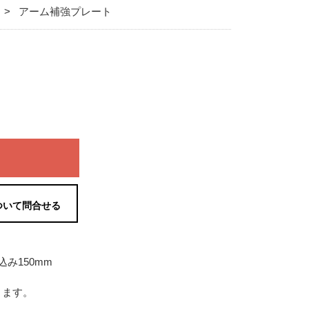
アーム補強プレート
ついて問合せる
）
込み150mm
ります。