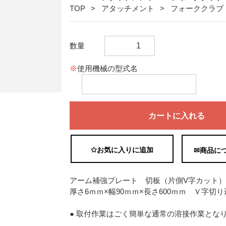
TOP
アタッチメント
フォーククラブ
数量
※
使用機械の型式名
カートに入れる
✩お気に入りに追加
✉商品に
アーム補強プレート 切板（片側V字カット
厚さ6ｍｍ×幅90ｍｍ×長さ600ｍｍ Ｖ字切り
● 取付作業はごく簡単な通常の溶接作業とな