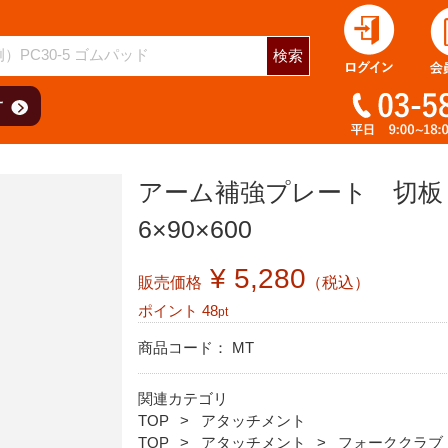
検索
アーム補強プレート 切
6×90×600
¥ 5,280
販売価格
（税込）
ポイント
48
pt
商品コード：
MT
関連カテゴリ
TOP
アタッチメント
TOP
アタッチメント
フォーククラブ