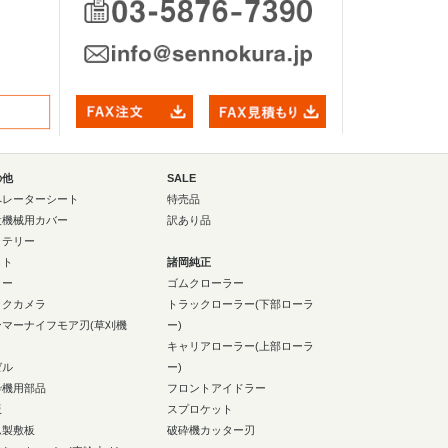
の他
SALE
ペレーターシート
特売品
設機械用カバー
訳あり品
ッテリー
イト
諸岡純正
ラー
ゴムクローラー
ックカメラ
トラックローラー(下部ローラ
ンマーナイフモア刃(草刈機
ー)
キャリアローラー(上部ローラ
ゼル
ー)
砕機用部品
フロントアイドラー
板
スプロケット
ム製敷板
破砕機カッター刃