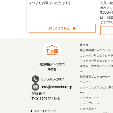
４つよりお選びいただけます。
お買い物
無料と
3,30
は、別途
ますの
足回り
建設機械用ゴムクローラ
コンバイン用ゴムクロー
トラクター用ゴムクロー
建設機械パーツ専門
運搬車・作業機用ゴムク
千乃蔵
ー
除雪機用ゴムクローラー
03-5875-2007
ゴムパッド
info@sennokura.jp
シューリンクアッセン(鉄
ー)
登録番号
リンクアッセン
T4011701024646
シュープレート
シューボルト
▶
当サイトについて