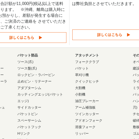
合計額が11,000円(税込)以上で送料
は弊社負担とさせていただきます。
なります。 ※沖縄、離島は購入時に
0円お預かりし、差額が発生する場合に
、ご決済のご連絡を させていただき
でご了承ください。
バケット部品
アタッチメント
そ
ー
ツース(爪)
フォーククラブ
オ
ラー
ツース盤(爪)
バケット
建
ラー
ロックピン・ラバーピン
草刈り機
バ
ローラ
止めピン・リテーナー
クイックヒッチ
ラ
アダプターシム
大割機
ミ
カッティングエッジ(バケット
小割機
バ
エッジ)
油圧ブレーカー
ハ
シュ
サイドカッター
アーム補強板
刃)
バケットピン
ツインカッター
チ
スペーサーシム
アドオンフォーク
破
バケットフック
溶接フォーク
敷
Hリンク
リッパー
ゴ