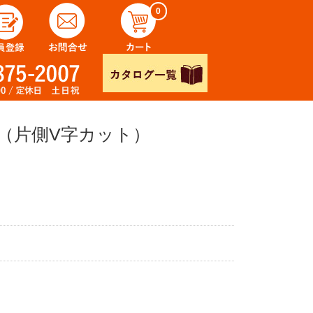
0
板（片側V字カット）