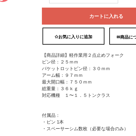
カートに入れる
✩お気に入りに追加
✉商品に
【商品詳細】軽作業用２点止めフォーク
ピン径：２５ｍｍ
バケットロットピン径：３０ｍｍ
アーム幅：９７ｍｍ
最大開口幅：７５０ｍｍ
総重量：３６ｋｇ
対応機種 １〜１．５トンクラス
付属品：
・ピン 1本
・スペーサーシム数枚（必要な場合のみ）