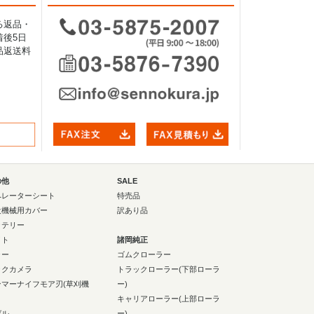
る返品・
後5日
品返送料
の他
SALE
ペレーターシート
特売品
設機械用カバー
訳あり品
ッテリー
イト
諸岡純正
ラー
ゴムクローラー
ックカメラ
トラックローラー(下部ローラ
ンマーナイフモア刃(草刈機
ー)
キャリアローラー(上部ローラ
ゼル
ー)