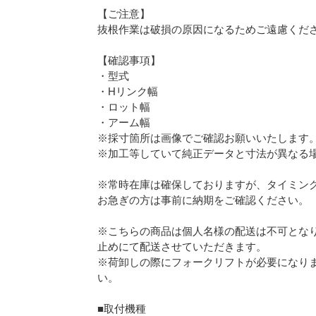
【ご注意】
抜根作業は破損の原因になるためご遠慮くだ
【確認事項】
・型式
・Hリンク幅
・ロット幅
・アーム幅
※採寸箇所は画像でご確認お願いいたします
※加工等していて純正データと寸法が異なる
※常時在庫は確保しておりますが、タイミン
お急ぎの方は事前に納期をご確認ください。
※こちらの商品は個人名様の配送は不可となり
止めにて配送させていただきます。
※荷卸しの際にフォークリフトが必要になり
い。
■取付機種