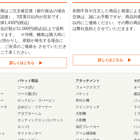
納期はご注文確定後（銀行振込の場合
初期不良や注文した商品と相違によ
認後）、3営業日以内が目安です。
交換は、誠にお手数ですが、商品到着
1,430円(税込)
以内にご連絡ください。その際の商
合計額が11,000円(税込)以上で送料
は弊社負担とさせていただきます。
なります。 ※沖縄、離島は購入時に
0円お預かりし、差額が発生する場合に
、ご決済のご連絡を させていただき
でご了承ください。
バケット部品
アタッチメント
そ
ー
ツース(爪)
フォーククラブ
オ
ラー
ツース盤(爪)
バケット
建
ラー
ロックピン・ラバーピン
草刈り機
バ
ローラ
止めピン・リテーナー
クイックヒッチ
ラ
アダプターシム
大割機
ミ
カッティングエッジ(バケット
小割機
バ
エッジ)
油圧ブレーカー
ハ
シュ
サイドカッター
アーム補強板
刃)
バケットピン
ツインカッター
チ