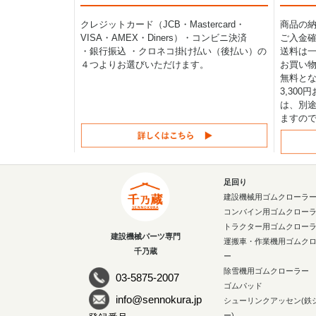
クレジットカード（JCB・Mastercard・
商品の
VISA・AMEX・Diners）・コンビニ決済
ご入金確
・銀行振込 ・クロネコ掛け払い（後払い）の
送料は一律
４つよりお選びいただけます。
お買い物
無料と
3,30
は、別途
ますの
足回り
建設機械用ゴムクローラ
コンバイン用ゴムクロー
トラクター用ゴムクロー
建設機械パーツ専門
運搬車・作業機用ゴムク
千乃蔵
ー
除雪機用ゴムクローラー
03-5875-2007
ゴムパッド
info@sennokura.jp
シューリンクアッセン(鉄
ー)