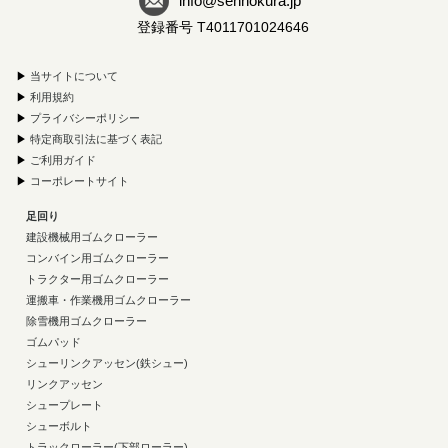
info@sennokura.jp
登録番号 T4011701024646
▶
当サイトについて
▶
利用規約
▶
プライバシーポリシー
▶
特定商取引法に基づく表記
▶
ご利用ガイド
▶
コーポレートサイト
足回り
建設機械用ゴムクローラー
コンバイン用ゴムクローラー
トラクター用ゴムクローラー
運搬車・作業機用ゴムクローラー
除雪機用ゴムクローラー
ゴムパッド
シューリンクアッセン(鉄シュー)
リンクアッセン
シュープレート
シューボルト
トラックローラー(下部ローラー)