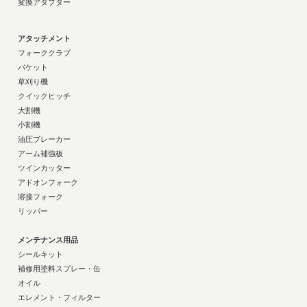
変換アダプター
アタッチメント
フォーククラブ
バケット
草刈り機
クイックヒッチ
大割機
小割機
油圧ブレーカー
アーム補強板
ツインカッター
アドオンフォーク
溶接フォーク
リッパー
メンテナンス用品
シールキット
補修用塗料スプレー・缶
オイル
エレメント・フィルター