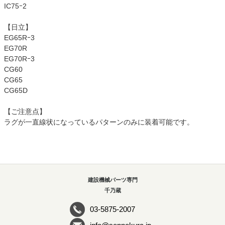
IC75ｰ2
【日立】
EG65Rｰ3
EG70R
EG70Rｰ3
CG60
CG65
CG65D
【ご注意点】
ラグが一直線状になっているパターンのみに装着可能です。
建設機械パーツ専門
千乃蔵
03-5875-2007