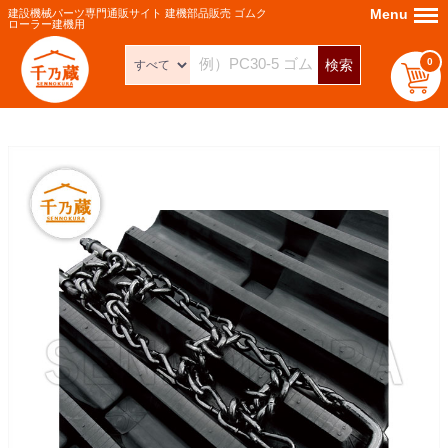
Menu
Menu
建設機械パーツ専門通販サイト 建機部品販売 ゴムク
ローラー建機用
0
検索