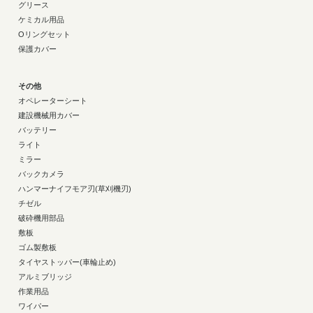
グリース
ケミカル用品
Oリングセット
保護カバー
その他
オペレーターシート
建設機械用カバー
バッテリー
ライト
ミラー
バックカメラ
ハンマーナイフモア刃(草刈機刃)
チゼル
破砕機用部品
敷板
ゴム製敷板
タイヤストッパー(車輪止め)
アルミブリッジ
作業用品
ワイパー