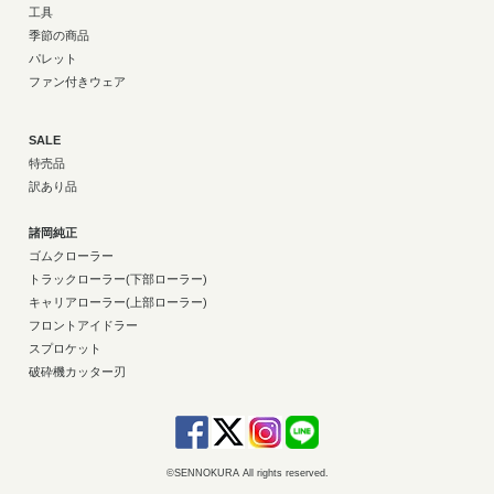
工具
季節の商品
パレット
ファン付きウェア
SALE
特売品
訳あり品
諸岡純正
ゴムクローラー
トラックローラー(下部ローラー)
キャリアローラー(上部ローラー)
フロントアイドラー
スプロケット
破砕機カッター刃
©SENNOKURA All rights reserved.