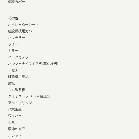
保護カバー
その他
オペレーターシート
建設機械用カバー
バッテリー
ライト
ミラー
バックカメラ
ハンマーナイフモア刃(草刈機刃)
チゼル
破砕機用部品
敷板
ゴム製敷板
タイヤストッパー(車輪止め)
アルミブリッジ
作業用品
ワイパー
工具
季節の商品
パレット