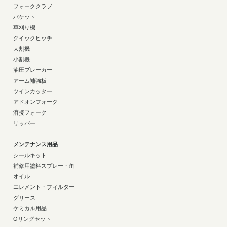
フォーククラブ
バケット
草刈り機
クイックヒッチ
大割機
小割機
油圧ブレーカー
アーム補強板
ツインカッター
アドオンフォーク
溶接フォーク
リッパー
メンテナンス用品
シールキット
補修用塗料スプレー・缶
オイル
エレメント・フィルター
グリース
ケミカル用品
Oリングセット