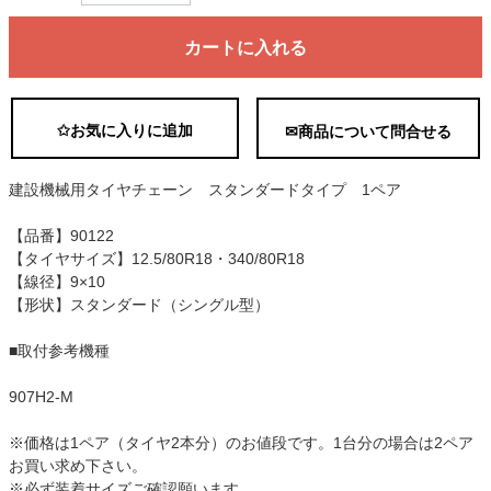
カートに入れる
✩お気に入りに追加
✉商品について問合せる
建設機械用タイヤチェーン スタンダードタイプ 1ペア
【品番】90122
【タイヤサイズ】12.5/80R18・340/80R18
【線径】9×10
【形状】スタンダード（シングル型）
■取付参考機種
907H2-M
※価格は1ペア（タイヤ2本分）のお値段です。1台分の場合は2ペア
お買い求め下さい。
※必ず装着サイズご確認願います。