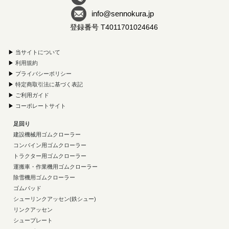
info@sennokura.jp
登録番号 T4011701024646
▶
当サイトについて
▶
利用規約
▶
プライバシーポリシー
▶
特定商取引法に基づく表記
▶
ご利用ガイド
▶
コーポレートサイト
足回り
建設機械用ゴムクローラー
コンバイン用ゴムクローラー
トラクター用ゴムクローラー
運搬車・作業機用ゴムクローラー
除雪機用ゴムクローラー
ゴムパッド
シューリンクアッセン(鉄シュー)
リンクアッセン
シュープレート