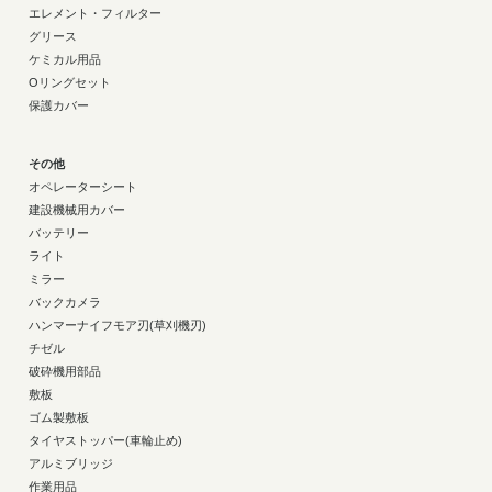
エレメント・フィルター
グリース
ケミカル用品
Oリングセット
保護カバー
その他
オペレーターシート
建設機械用カバー
バッテリー
ライト
ミラー
バックカメラ
ハンマーナイフモア刃(草刈機刃)
チゼル
破砕機用部品
敷板
ゴム製敷板
タイヤストッパー(車輪止め)
アルミブリッジ
作業用品