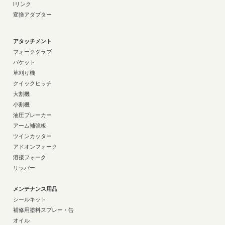
Iリンク
変換アダプター
アタッチメント
フォーククラブ
バケット
草刈り機
クイックヒッチ
大割機
小割機
油圧ブレーカー
アーム補強板
ツインカッター
アドオンフォーク
溶接フォーク
リッパー
メンテナンス用品
シールキット
補修用塗料スプレー・缶
オイル