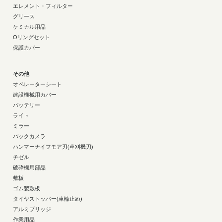
エレメント・フィルター
グリース
ケミカル用品
Oリングセット
保護カバー
その他
オペレーターシート
建設機械用カバー
バッテリー
ライト
ミラー
バックカメラ
ハンマーナイフモア刃(草刈機刃)
チゼル
破砕機用部品
敷板
ゴム製敷板
タイヤストッパー(車輪止め)
アルミブリッジ
作業用品