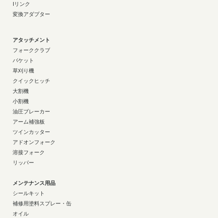
Iリンク
変換アダプター
アタッチメント
フォーククラブ
バケット
草刈り機
クイックヒッチ
大割機
小割機
油圧ブレーカー
アーム補強板
ツインカッター
アドオンフォーク
溶接フォーク
リッパー
メンテナンス用品
シールキット
補修用塗料スプレー・缶
オイル