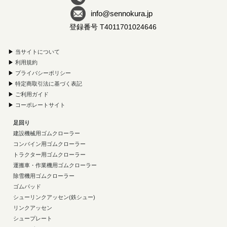
info@sennokura.jp
登録番号 T4011701024646
▶
当サイトについて
▶
利用規約
▶
プライバシーポリシー
▶
特定商取引法に基づく表記
▶
ご利用ガイド
▶
コーポレートサイト
足回り
建設機械用ゴムクローラー
コンバイン用ゴムクローラー
トラクター用ゴムクローラー
運搬車・作業機用ゴムクローラー
除雪機用ゴムクローラー
ゴムパッド
シューリンクアッセン(鉄シュー)
リンクアッセン
シュープレート