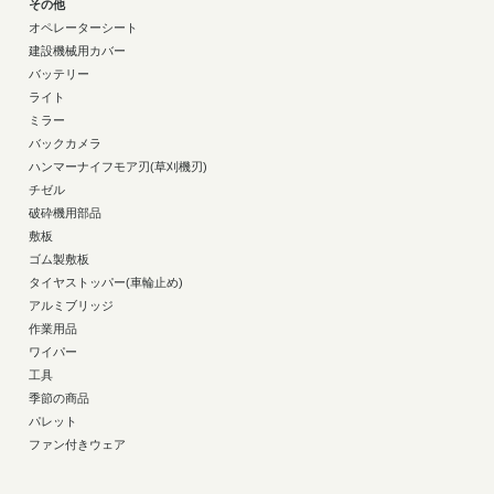
その他
オペレーターシート
建設機械用カバー
バッテリー
ライト
ミラー
バックカメラ
ハンマーナイフモア刃(草刈機刃)
チゼル
破砕機用部品
敷板
ゴム製敷板
タイヤストッパー(車輪止め)
アルミブリッジ
作業用品
ワイパー
工具
季節の商品
パレット
ファン付きウェア