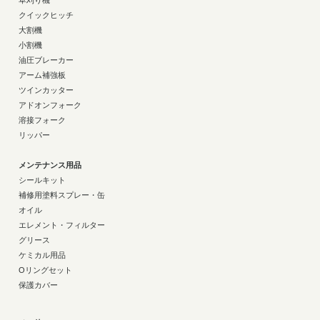
草刈り機
クイックヒッチ
大割機
小割機
油圧ブレーカー
アーム補強板
ツインカッター
アドオンフォーク
溶接フォーク
リッパー
メンテナンス用品
シールキット
補修用塗料スプレー・缶
オイル
エレメント・フィルター
グリース
ケミカル用品
Oリングセット
保護カバー