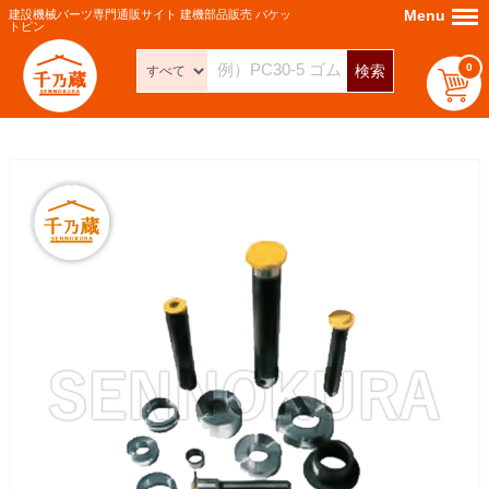
Menu
Menu
建設機械パーツ専門通販サイト 建機部品販売 バケッ
トピン
0
検索