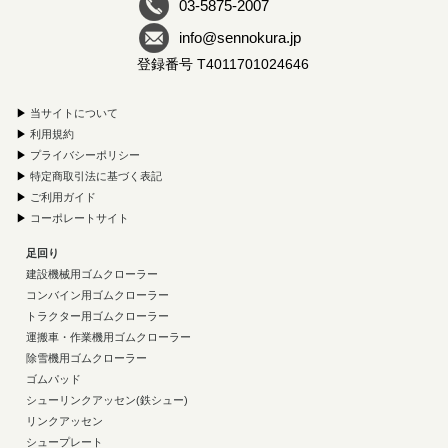
03-5875-2007
info@sennokura.jp
登録番号 T4011701024646
▶
当サイトについて
▶
利用規約
▶
プライバシーポリシー
▶
特定商取引法に基づく表記
▶
ご利用ガイド
▶
コーポレートサイト
足回り
建設機械用ゴムクローラー
コンバイン用ゴムクローラー
トラクター用ゴムクローラー
運搬車・作業機用ゴムクローラー
除雪機用ゴムクローラー
ゴムパッド
シューリンクアッセン(鉄シュー)
リンクアッセン
シュープレート