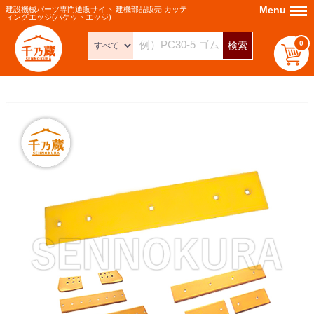
Menu
Menu
建設機械パーツ専門通販サイト 建機部品販売 カッテ
ィングエッジ(バケットエッジ)
0
検索