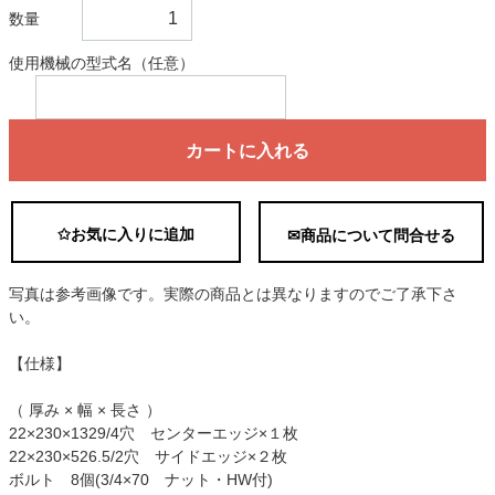
数量
使用機械の型式名（任意）
カートに入れる
✩お気に入りに追加
✉商品について問合せる
写真は参考画像です。実際の商品とは異なりますのでご了承下さ
い。
【仕様】
（ 厚み × 幅 × 長さ ）
22×230×1329/4穴 センターエッジ×１枚
22×230×526.5/2穴 サイドエッジ×２枚
ボルト 8個(3/4×70 ナット・HW付)