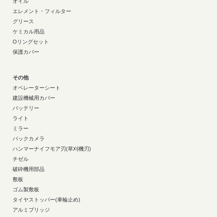
オイル
エレメント・フィルター
グリース
ケミカル用品
Oリングセット
保護カバー
その他
オペレーターシート
建設機械用カバー
バッテリー
ライト
ミラー
バックカメラ
ハンマーナイフモア刃(草刈機刃)
チゼル
破砕機用部品
敷板
ゴム製敷板
タイヤストッパー(車輪止め)
アルミブリッジ