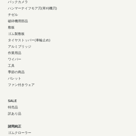
バックカメラ
ハンマーナイフモア刃(草刈機刃)
チゼル
破砕機用部品
敷板
ゴム製敷板
タイヤストッパー(車輪止め)
アルミブリッジ
作業用品
ワイパー
工具
季節の商品
パレット
ファン付きウェア
SALE
特売品
訳あり品
諸岡純正
ゴムクローラー