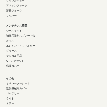
ツインカッター
アドオンフォーク
溶接フォーク
リッパー
メンテナンス用品
シールキット
補修用塗料スプレー・缶
オイル
エレメント・フィルター
グリース
ケミカル用品
Oリングセット
保護カバー
その他
オペレーターシート
建設機械用カバー
バッテリー
ライト
ミラー