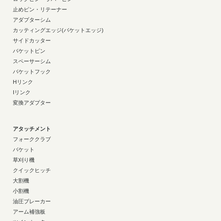
止めピン・リテーナー
アダプターシム
カッティングエッジ(バケットエッジ)
サイドカッター
バケットピン
スペーサーシム
バケットフック
Hリンク
Iリンク
変換アダプター
アタッチメント
フォーククラブ
バケット
草刈り機
クイックヒッチ
大割機
小割機
油圧ブレーカー
アーム補強板