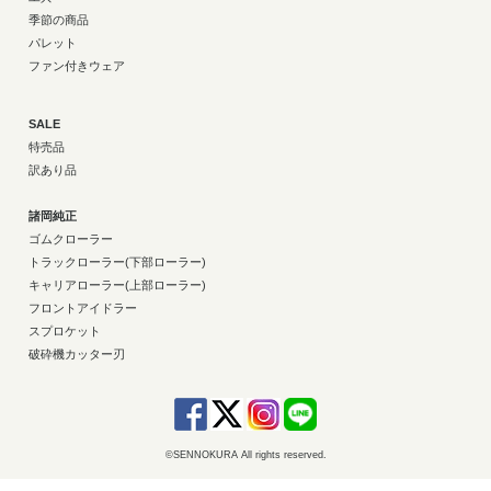
季節の商品
パレット
ファン付きウェア
SALE
特売品
訳あり品
諸岡純正
ゴムクローラー
トラックローラー(下部ローラー)
キャリアローラー(上部ローラー)
フロントアイドラー
スプロケット
破砕機カッター刃
©SENNOKURA All rights reserved.