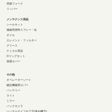
溶接フォーク
リッパー
メンテナンス用品
シールキット
補修用塗料スプレー・缶
オイル
エレメント・フィルター
グリース
ケミカル用品
Oリングセット
保護カバー
その他
オペレーターシート
建設機械用カバー
バッテリー
ライト
ミラー
バックカメラ
ハンマーナイフモア刃(草刈機刃)