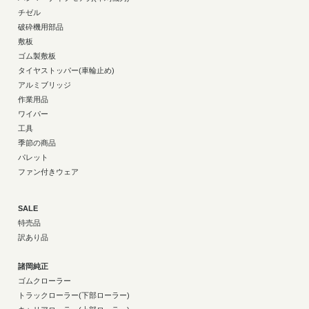
チゼル
破砕機用部品
敷板
ゴム製敷板
タイヤストッパー(車輪止め)
アルミブリッジ
作業用品
ワイパー
工具
季節の商品
パレット
ファン付きウェア
SALE
特売品
訳あり品
諸岡純正
ゴムクローラー
トラックローラー(下部ローラー)