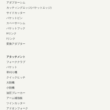
アダプターシム
カッティングエッジ(バケットエッジ)
サイドカッター
バケットピン
スペーサーシム
バケットフック
Hリンク
Iリンク
変換アダプター
アタッチメント
フォーククラブ
バケット
草刈り機
クイックヒッチ
大割機
小割機
油圧ブレーカー
アーム補強板
ツインカッター
アドオンフォーク