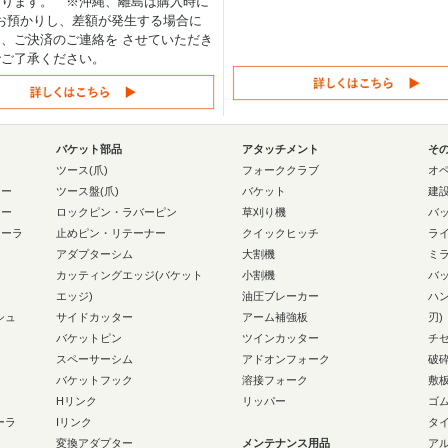
なります。 ※沖縄、離島は購入時に
0円お預かりし、差額が発生する場合に
、ご決済のご連絡を させていただき
でご了承ください。
バケット部品
アタッチメント
そ
ー
ツース(爪)
フォーククラブ
オ
ラー
ツース盤(爪)
バケット
建
ラー
ロックピン・ラバーピン
草刈り機
バ
ローラ
止めピン・リテーナー
クイックヒッチ
ラ
アダプターシム
大割機
ミ
カッティングエッジ(バケット
小割機
バ
エッジ)
油圧ブレーカー
ハ
シュ
サイドカッター
アーム補強板
刃)
バケットピン
ツインカッター
チ
スペーサーシム
アドオンフォーク
破
バケットフック
溶接フォーク
敷
Hリンク
リッパー
ゴ
ーラ
Iリンク
タ
変換アダプター
メンテナンス用品
ア