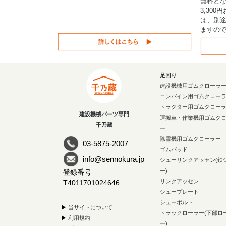
無料と
3,30
は、別途
ますの
足回り
建設機械用ゴムクローラ
コンバイン用ゴムクロー
トラクター用ゴムクロー
建設機械パーツ専門
運搬車・作業機用ゴムク
千乃蔵
ー
除雪機用ゴムクローラー
03-5875-2007
ゴムパッド
info@sennokura.jp
シューリンクアッセン(鉄
ー)
登録番号
リンクアッセン
T4011701024646
シュープレート
シューボルト
▶
当サイトについて
トラックローラー(下部ロ
▶
利用規約
ー)