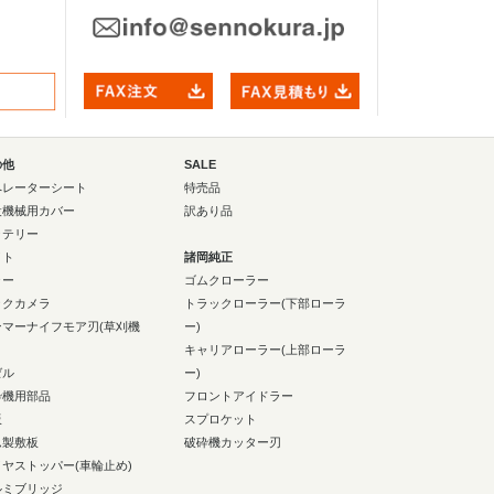
の他
SALE
ペレーターシート
特売品
設機械用カバー
訳あり品
ッテリー
イト
諸岡純正
ラー
ゴムクローラー
ックカメラ
トラックローラー(下部ローラ
ンマーナイフモア刃(草刈機
ー)
キャリアローラー(上部ローラ
ゼル
ー)
砕機用部品
フロントアイドラー
板
スプロケット
ム製敷板
破砕機カッター刃
イヤストッパー(車輪止め)
ルミブリッジ