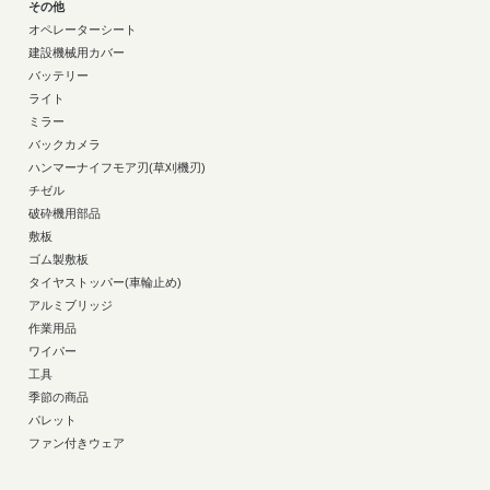
その他
オペレーターシート
建設機械用カバー
バッテリー
ライト
ミラー
バックカメラ
ハンマーナイフモア刃(草刈機刃)
チゼル
破砕機用部品
敷板
ゴム製敷板
タイヤストッパー(車輪止め)
アルミブリッジ
作業用品
ワイパー
工具
季節の商品
パレット
ファン付きウェア