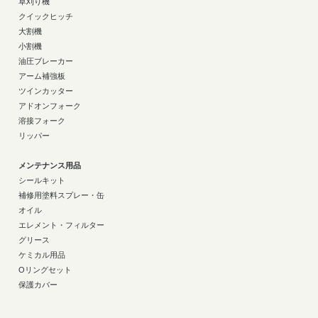
草刈り機
クイックヒッチ
大割機
小割機
油圧ブレーカー
アーム補強板
ツインカッター
アドオンフォーク
溶接フォーク
リッパー
メンテナンス用品
シールキット
補修用塗料スプレー・缶
オイル
エレメント・フィルター
グリース
ケミカル用品
Oリングセット
保護カバー