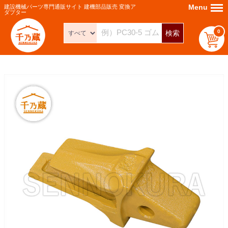
Menu
Menu
建設機械パーツ専門通販サイト 建機部品販売 変換ア
ダプター
0
検索