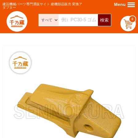
Menu
Menu
建設機械パーツ専門通販サイト 建機部品販売 変換ア
ダプター
0
検索