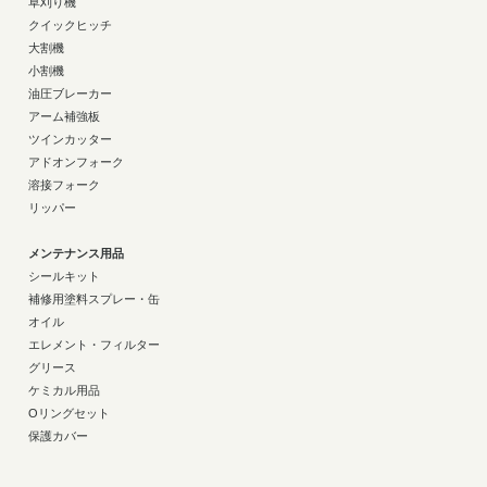
草刈り機
クイックヒッチ
大割機
小割機
油圧ブレーカー
アーム補強板
ツインカッター
アドオンフォーク
溶接フォーク
リッパー
メンテナンス用品
シールキット
補修用塗料スプレー・缶
オイル
エレメント・フィルター
グリース
ケミカル用品
Oリングセット
保護カバー