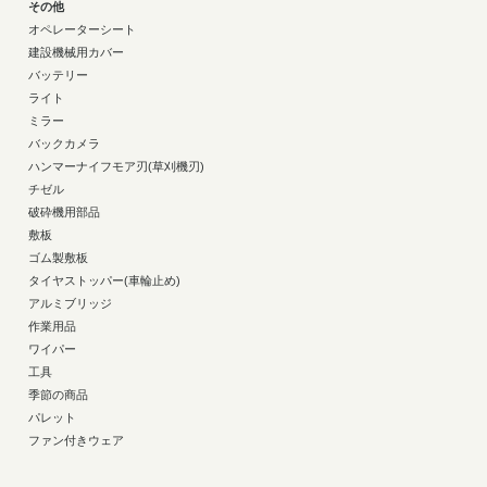
その他
オペレーターシート
建設機械用カバー
バッテリー
ライト
ミラー
バックカメラ
ハンマーナイフモア刃(草刈機刃)
チゼル
破砕機用部品
敷板
ゴム製敷板
タイヤストッパー(車輪止め)
アルミブリッジ
作業用品
ワイパー
工具
季節の商品
パレット
ファン付きウェア