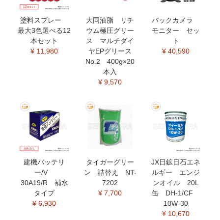
塗料スプレー
大同油脂 リチ
バックカメラ
最大3色選べる12
ウム極圧グリー
モニター セッ
本セット
ス マルチダイ
ト
¥ 11,980
ヤEPグリース
¥ 40,590
No.2 400g×20
本入
¥ 9,570
建機バッテリ
タイガーグリー
JX日鉱日石エネ
ー/V
ン 詰替え NT-
ルギー エンジ
30A19/R 補水
7202
ンオイル 20L
タイプ
¥ 7,700
缶 DH-1/CF
¥ 6,930
10W-30
¥ 10,670