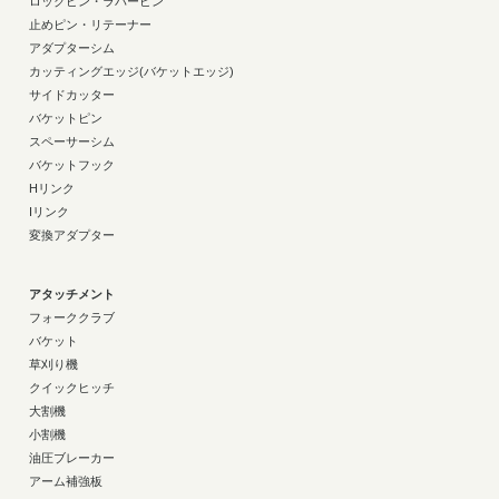
ロックピン・ラバーピン
止めピン・リテーナー
アダプターシム
カッティングエッジ(バケットエッジ)
サイドカッター
バケットピン
スペーサーシム
バケットフック
Hリンク
Iリンク
変換アダプター
アタッチメント
フォーククラブ
バケット
草刈り機
クイックヒッチ
大割機
小割機
油圧ブレーカー
アーム補強板