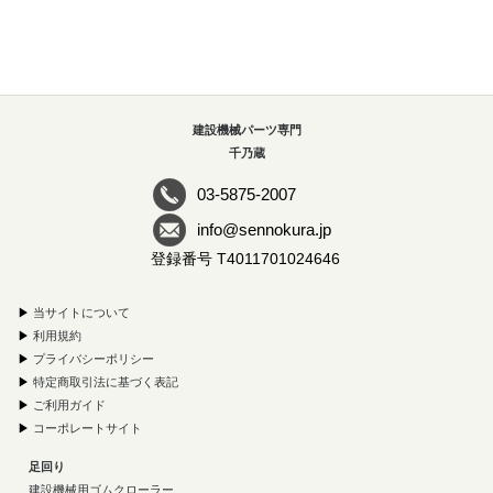
建設機械パーツ専門
千乃蔵
03-5875-2007
info@sennokura.jp
登録番号 T4011701024646
▶
当サイトについて
▶
利用規約
▶
プライバシーポリシー
▶
特定商取引法に基づく表記
▶
ご利用ガイド
▶
コーポレートサイト
足回り
建設機械用ゴムクローラー