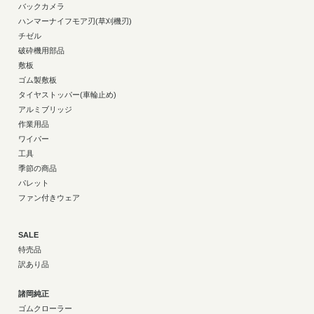
バックカメラ
ハンマーナイフモア刃(草刈機刃)
チゼル
破砕機用部品
敷板
ゴム製敷板
タイヤストッパー(車輪止め)
アルミブリッジ
作業用品
ワイパー
工具
季節の商品
パレット
ファン付きウェア
SALE
特売品
訳あり品
諸岡純正
ゴムクローラー