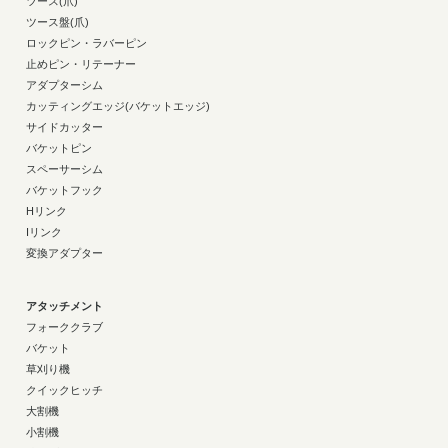
ツース(爪)
ツース盤(爪)
ロックピン・ラバーピン
止めピン・リテーナー
アダプターシム
カッティングエッジ(バケットエッジ)
サイドカッター
バケットピン
スペーサーシム
バケットフック
Hリンク
Iリンク
変換アダプター
アタッチメント
フォーククラブ
バケット
草刈り機
クイックヒッチ
大割機
小割機