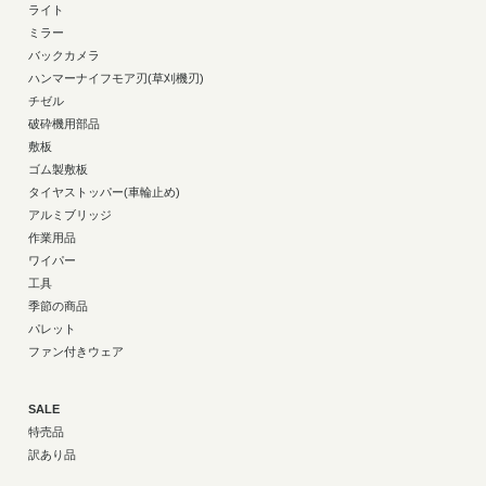
ライト
ミラー
バックカメラ
ハンマーナイフモア刃(草刈機刃)
チゼル
破砕機用部品
敷板
ゴム製敷板
タイヤストッパー(車輪止め)
アルミブリッジ
作業用品
ワイパー
工具
季節の商品
パレット
ファン付きウェア
SALE
特売品
訳あり品