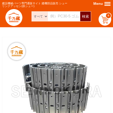
Menu
Menu
建設機械パーツ専門通販サイト 建機部品販売 シュー
リンクアッセン(鉄シュー)
0
検索