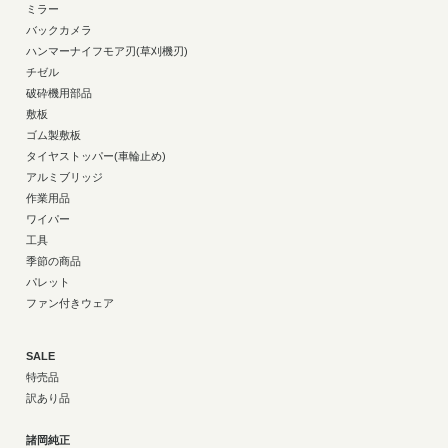
ミラー
バックカメラ
ハンマーナイフモア刃(草刈機刃)
チゼル
破砕機用部品
敷板
ゴム製敷板
タイヤストッパー(車輪止め)
アルミブリッジ
作業用品
ワイパー
工具
季節の商品
パレット
ファン付きウェア
SALE
特売品
訳あり品
諸岡純正