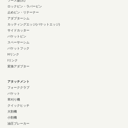
ツース盤(爪)
ロックピン・ラバーピン
止めピン・リテーナー
アダプターシム
カッティングエッジ(バケットエッジ)
サイドカッター
バケットピン
スペーサーシム
バケットフック
Hリンク
Iリンク
変換アダプター
アタッチメント
フォーククラブ
バケット
草刈り機
クイックヒッチ
大割機
小割機
油圧ブレーカー