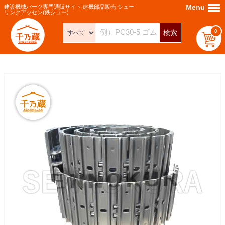
Menu
Menu
建設機械パーツ専門通販サイト 建機部品販売 シュー
リンクアッセン(鉄シュー)
0
検索