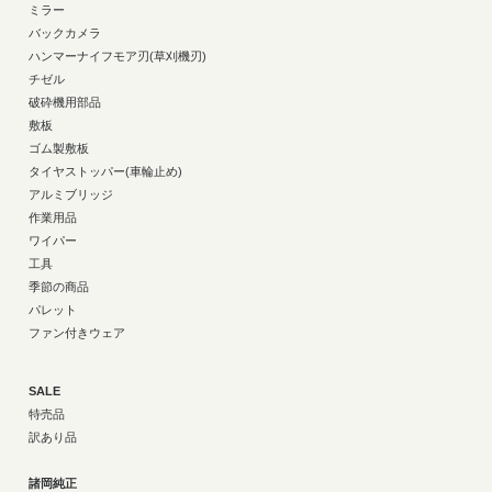
ミラー
バックカメラ
ハンマーナイフモア刃(草刈機刃)
チゼル
破砕機用部品
敷板
ゴム製敷板
タイヤストッパー(車輪止め)
アルミブリッジ
作業用品
ワイパー
工具
季節の商品
パレット
ファン付きウェア
SALE
特売品
訳あり品
諸岡純正