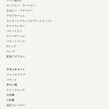
ツース盤(爪)
ロックピン・ラバーピン
止めピン・リテーナー
アダプターシム
カッティングエッジ(バケットエッジ)
サイドカッター
バケットピン
スペーサーシム
バケットフック
Hリンク
Iリンク
変換アダプター
アタッチメント
フォーククラブ
バケット
草刈り機
クイックヒッチ
大割機
小割機
油圧ブレーカー