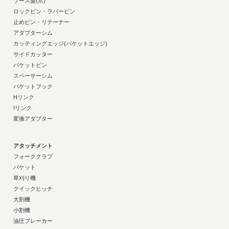
ツース盤(爪)
ロックピン・ラバーピン
止めピン・リテーナー
アダプターシム
カッティングエッジ(バケットエッジ)
サイドカッター
バケットピン
スペーサーシム
バケットフック
Hリンク
Iリンク
変換アダプター
アタッチメント
フォーククラブ
バケット
草刈り機
クイックヒッチ
大割機
小割機
油圧ブレーカー