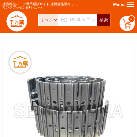
Menu
Menu
建設機械パーツ専門通販サイト 建機部品販売 シュー
リンクアッセン(鉄シュー)
0
検索