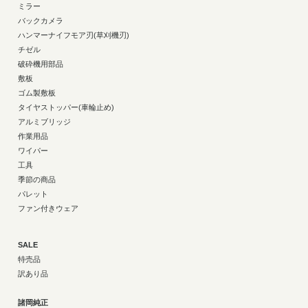
ミラー
バックカメラ
ハンマーナイフモア刃(草刈機刃)
チゼル
破砕機用部品
敷板
ゴム製敷板
タイヤストッパー(車輪止め)
アルミブリッジ
作業用品
ワイパー
工具
季節の商品
パレット
ファン付きウェア
SALE
特売品
訳あり品
諸岡純正