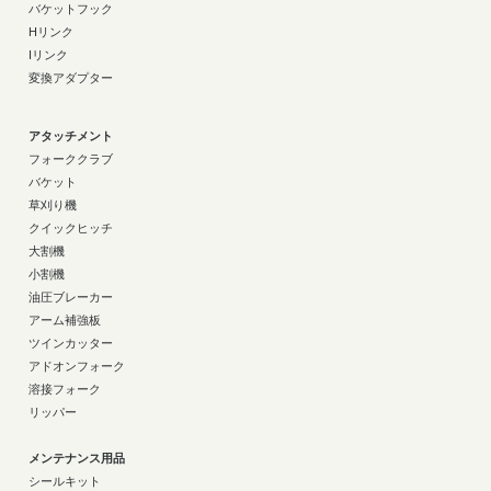
バケットフック
Hリンク
Iリンク
変換アダプター
アタッチメント
フォーククラブ
バケット
草刈り機
クイックヒッチ
大割機
小割機
油圧ブレーカー
アーム補強板
ツインカッター
アドオンフォーク
溶接フォーク
リッパー
メンテナンス用品
シールキット