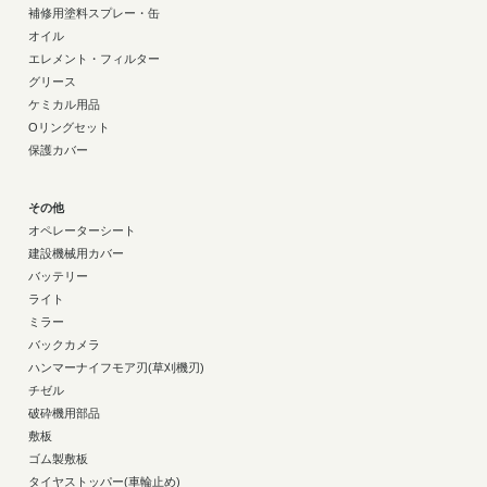
補修用塗料スプレー・缶
オイル
エレメント・フィルター
グリース
ケミカル用品
Oリングセット
保護カバー
その他
オペレーターシート
建設機械用カバー
バッテリー
ライト
ミラー
バックカメラ
ハンマーナイフモア刃(草刈機刃)
チゼル
破砕機用部品
敷板
ゴム製敷板
タイヤストッパー(車輪止め)