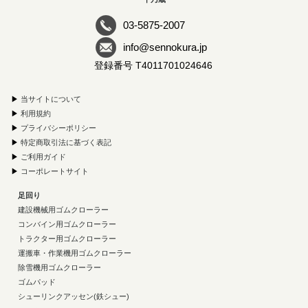
03-5875-2007
info@sennokura.jp
登録番号 T4011701024646
▶
当サイトについて
▶
利用規約
▶
プライバシーポリシー
▶
特定商取引法に基づく表記
▶
ご利用ガイド
▶
コーポレートサイト
足回り
建設機械用ゴムクローラー
コンバイン用ゴムクローラー
トラクター用ゴムクローラー
運搬車・作業機用ゴムクローラー
除雪機用ゴムクローラー
ゴムパッド
シューリンクアッセン(鉄シュー)