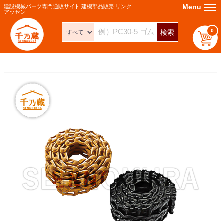
Menu
Menu
建設機械パーツ専門通販サイト 建機部品販売 リンク
アッセン
0
検索