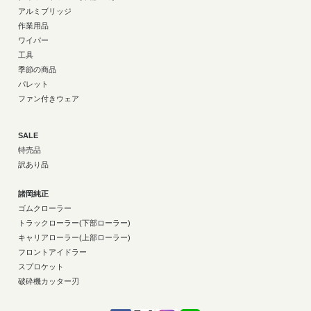
アルミブリッジ
作業用品
ワイパー
工具
季節の商品
パレット
ファン付きウェア
SALE
特売品
訳あり品
諸岡純正
ゴムクローラー
トラックローラー(下部ローラー)
キャリアローラー(上部ローラー)
フロントアイドラー
スプロケット
破砕機カッター刃