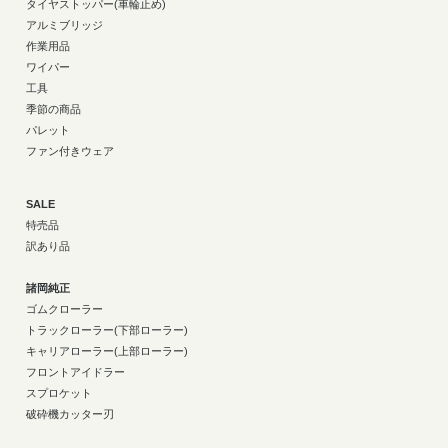
タイヤストッパー(車輪止め)
アルミブリッジ
作業用品
ワイパー
工具
季節の商品
パレット
ファン付きウェア
SALE
特売品
訳あり品
諸岡純正
ゴムクローラー
トラックローラー(下部ローラー)
キャリアローラー(上部ローラー)
フロントアイドラー
スプロケット
破砕機カッター刃