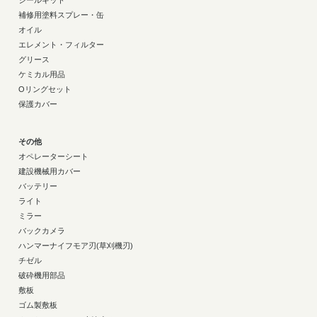
シールキット
補修用塗料スプレー・缶
オイル
エレメント・フィルター
グリース
ケミカル用品
Oリングセット
保護カバー
その他
オペレーターシート
建設機械用カバー
バッテリー
ライト
ミラー
バックカメラ
ハンマーナイフモア刃(草刈機刃)
チゼル
破砕機用部品
敷板
ゴム製敷板