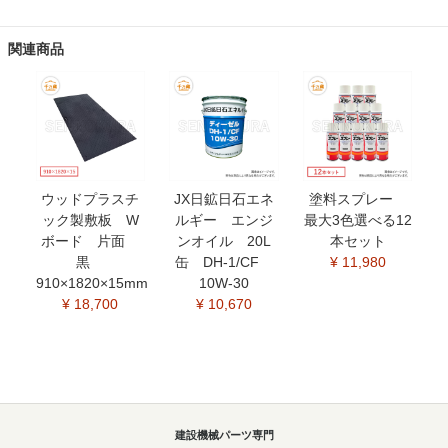
関連商品
ウッドプラスチ
JX日鉱日石エネ
塗料スプレー
ック製敷板 W
ルギー エンジ
最大3色選べる12
ボード 片面
ンオイル 20L
本セット
黒
缶 DH-1/CF
¥ 11,980
910×1820×15mm
10W-30
¥ 18,700
¥ 10,670
建設機械パーツ専門