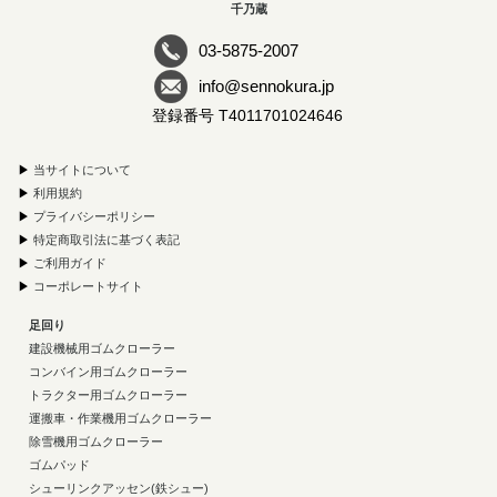
千乃蔵
03-5875-2007
info@sennokura.jp
登録番号 T4011701024646
▶
当サイトについて
▶
利用規約
▶
プライバシーポリシー
▶
特定商取引法に基づく表記
▶
ご利用ガイド
▶
コーポレートサイト
足回り
建設機械用ゴムクローラー
コンバイン用ゴムクローラー
トラクター用ゴムクローラー
運搬車・作業機用ゴムクローラー
除雪機用ゴムクローラー
ゴムパッド
シューリンクアッセン(鉄シュー)