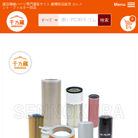
Menu
Menu
建設機械パーツ専門通販サイト 建機部品販売 エレメ
ント・フィルター部品
0
検索