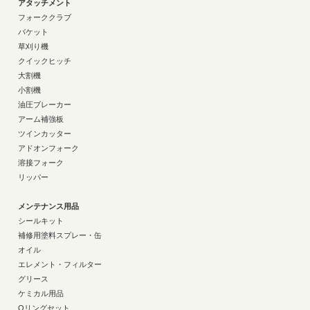
アタッチメント
フォーククラブ
バケット
草刈り機
クイックヒッチ
大割機
小割機
油圧ブレーカー
アーム補強板
ツインカッター
アドオンフォーク
溶接フォーク
リッパー
メンテナンス用品
シールキット
補修用塗料スプレー・缶
オイル
エレメント・フィルター
グリース
ケミカル用品
Oリングセット