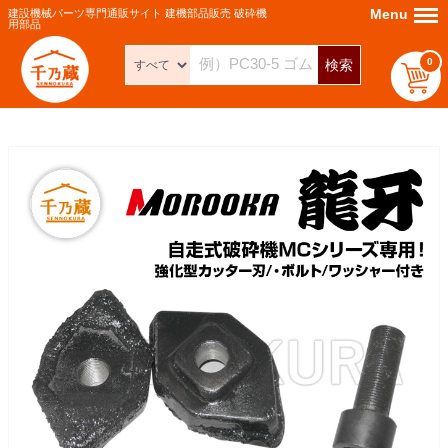
Menu
Menu
建設機械パーツ専門通販サイト 建機部品販売 破砕機
用部品
0
検索