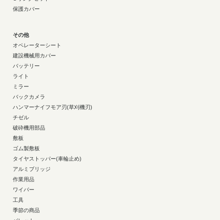
保護カバー
その他
オペレーターシート
建設機械用カバー
バッテリー
ライト
ミラー
バックカメラ
ハンマーナイフモア刃(草刈機刃)
チゼル
破砕機用部品
敷板
ゴム製敷板
タイヤストッパー(車輪止め)
アルミブリッジ
作業用品
ワイパー
工具
季節の商品