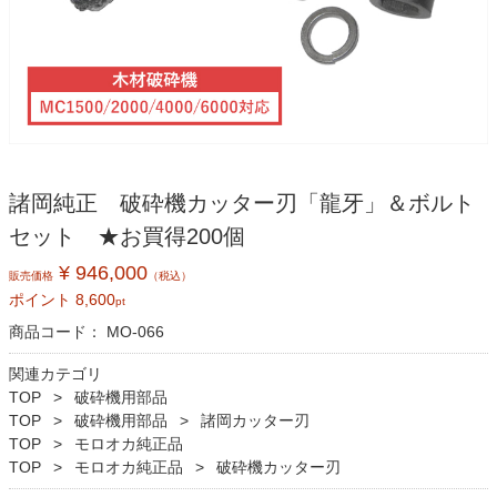
諸岡純正 破砕機カッター刃「龍牙」＆ボルト
セット ★お買得200個
¥ 946,000
販売価格
（税込）
ポイント
8,600
pt
商品コード：
MO-066
関連カテゴリ
TOP
破砕機用部品
TOP
破砕機用部品
諸岡カッター刃
TOP
モロオカ純正品
TOP
モロオカ純正品
破砕機カッター刃