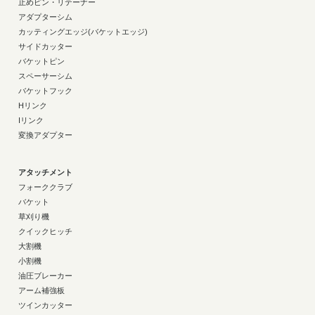
止めピン・リテーナー
アダプターシム
カッティングエッジ(バケットエッジ)
サイドカッター
バケットピン
スペーサーシム
バケットフック
Hリンク
Iリンク
変換アダプター
アタッチメント
フォーククラブ
バケット
草刈り機
クイックヒッチ
大割機
小割機
油圧ブレーカー
アーム補強板
ツインカッター