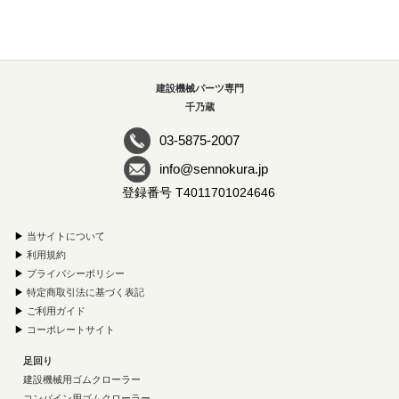
建設機械パーツ専門
千乃蔵
03-5875-2007
info@sennokura.jp
登録番号 T4011701024646
▶
当サイトについて
▶
利用規約
▶
プライバシーポリシー
▶
特定商取引法に基づく表記
▶
ご利用ガイド
▶
コーポレートサイト
足回り
建設機械用ゴムクローラー
コンバイン用ゴムクローラー