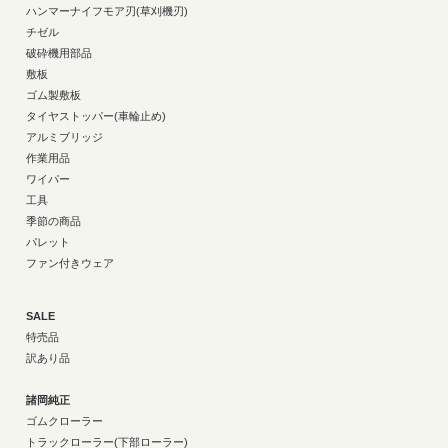
ハンマーナイフモア刃(草刈機刃)
チゼル
破砕機用部品
敷板
ゴム製敷板
タイヤストッパー(車輪止め)
アルミブリッジ
作業用品
ワイパー
工具
季節の商品
パレット
ファン付きウェア
SALE
特売品
訳あり品
諸岡純正
ゴムクローラー
トラックローラー(下部ローラー)