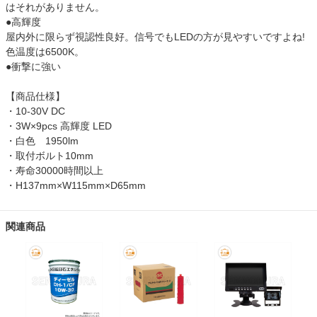
はそれがありません。
●高輝度
屋内外に限らず視認性良好。信号でもLEDの方が見やすいですよね!
色温度は6500K。
●衝撃に強い
【商品仕様】
・10-30V DC
・3W×9pcs 高輝度 LED
・白色 1950lm
・取付ボルト10mm
・寿命30000時間以上
・H137mm×W115mm×D65mm
関連商品