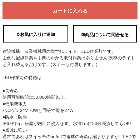
カートに入れる
✩お気に入りに追加
✉商品について問合せる
建設機械、農業機械用の次世代ライト、LED作業灯です。
面倒な配線作業や手間のかかる取付作業はありません!既存のライト
と入れ替えるだけです。(ステーも付属します。)
LED作業灯の特徴は…
●長寿命
使用可能時間は30,000時間以上。
●低消費電力
ハロゲン24V-70Wと同等性能を27W!
●防水・防塵
IP67相当。粉塵が内部に侵入せず、水深1mに30分浸漬してもOK!
●点滅に強い
通常であればスイッチのon/offで電球の寿命は縮まりますが、LEDで