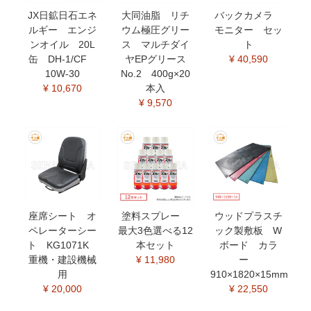
JX日鉱日石エネ
大同油脂 リチ
バックカメラ
ルギー エンジ
ウム極圧グリー
モニター セッ
ンオイル 20L
ス マルチダイ
ト
缶 DH-1/CF
ヤEPグリース
¥ 40,590
10W-30
No.2 400g×20
¥ 10,670
本入
¥ 9,570
座席シート オ
塗料スプレー
ウッドプラスチ
ペレーターシー
最大3色選べる12
ック製敷板 W
ト KG1071K
本セット
ボード カラ
重機・建設機械
¥ 11,980
ー
用
910×1820×15mm
¥ 20,000
¥ 22,550