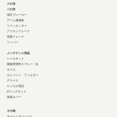
大割機
小割機
油圧ブレーカー
アーム補強板
ツインカッター
アドオンフォーク
溶接フォーク
リッパー
メンテナンス用品
シールキット
補修用塗料スプレー・缶
オイル
エレメント・フィルター
グリース
ケミカル用品
Oリングセット
保護カバー
その他
オペレーターシート