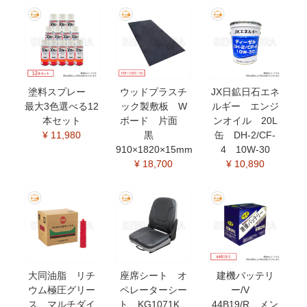
塗料スプレー
ウッドプラスチ
JX日鉱日石エネ
最大3色選べる12
ック製敷板 W
ルギー エンジ
本セット
ボード 片面
ンオイル 20L
¥ 11,980
黒
缶 DH-2/CF-
910×1820×15mm
4 10W-30
¥ 18,700
¥ 10,890
大同油脂 リチ
座席シート オ
建機バッテリ
ウム極圧グリー
ペレーターシー
ー/V
ス マルチダイ
ト KG1071K
44B19/R メン