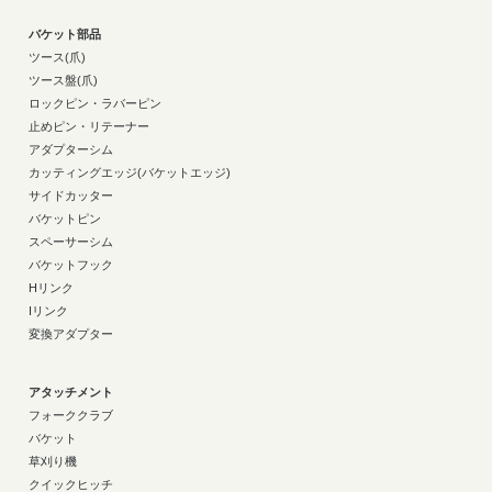
バケット部品
ツース(爪)
ツース盤(爪)
ロックピン・ラバーピン
止めピン・リテーナー
アダプターシム
カッティングエッジ(バケットエッジ)
サイドカッター
バケットピン
スペーサーシム
バケットフック
Hリンク
Iリンク
変換アダプター
アタッチメント
フォーククラブ
バケット
草刈り機
クイックヒッチ