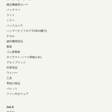
建設機械用カバー
バッテリー
ライト
ミラー
バックカメラ
ハンマーナイフモア刃(草刈機刃)
チゼル
破砕機用部品
敷板
ゴム製敷板
タイヤストッパー(車輪止め)
アルミブリッジ
作業用品
ワイパー
工具
季節の商品
パレット
ファン付きウェア
SALE