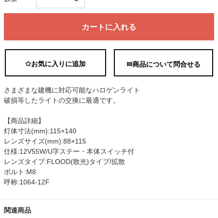
カートに入れる
✩お気に入りに追加
✉商品について問合せる
さまざまな建機に対応可能なハロゲンライト
破損等したライトの交換に最適です。
【商品詳細】
灯体寸法(mm):115×140
レンズサイズ(mm):88×115
仕様:12V55W/U字ステー・本体スイッチ付
レンズタイプ:FLOOD(散光)タイプ/拡散
ボルト:M8
呼称:1064-12F
関連商品