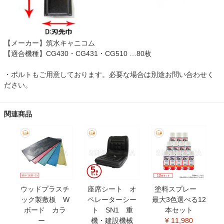
【メーカー】筑水キャニコム
【適合機種】CG430・CG431・CG510 …80枚
・ボルトもご用意しております。必要な場合は別途お問い合わせく
ださい。
関連商品
ウッドプラスチ
座席シート オ
塗料スプレー
ック製敷板 W
ペレーターシー
最大3色選べる12
ボード カラ
ト SN1 重
本セット
ー
機・建設機械
¥ 11,980