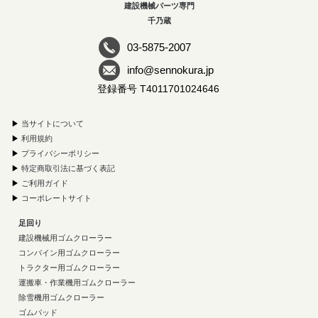
建設機械パーツ専門
千乃蔵
03-5875-2007
info@sennokura.jp
登録番号 T4011701024646
▶
当サイトについて
▶
利用規約
▶
プライバシーポリシー
▶
特定商取引法に基づく表記
▶
ご利用ガイド
▶
コーポレートサイト
足回り
建設機械用ゴムクローラー
コンバイン用ゴムクローラー
トラクター用ゴムクローラー
運搬車・作業機用ゴムクローラー
除雪機用ゴムクローラー
ゴムパッド