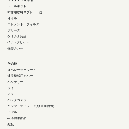
シールキット
補修用塗料スプレー・缶
オイル
エレメント・フィルター
グリース
ケミカル用品
Oリングセット
保護カバー
その他
オペレーターシート
建設機械用カバー
バッテリー
ライト
ミラー
バックカメラ
ハンマーナイフモア刃(草刈機刃)
チゼル
破砕機用部品
敷板