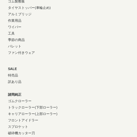
ゴム製敷板
タイヤストッパー(車輪止め)
アルミブリッジ
作業用品
ワイパー
工具
季節の商品
パレット
ファン付きウェア
SALE
特売品
訳あり品
諸岡純正
ゴムクローラー
トラックローラー(下部ローラー)
キャリアローラー(上部ローラー)
フロントアイドラー
スプロケット
破砕機カッター刃