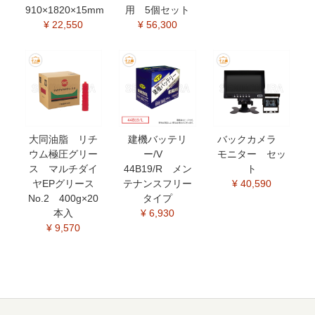
910×1820×15mm
用 5個セット
¥ 22,550
¥ 56,300
大同油脂 リチ
建機バッテリ
バックカメラ
ウム極圧グリー
ー/V
モニター セッ
ス マルチダイ
44B19/R メン
ト
ヤEPグリース
テナンスフリー
¥ 40,590
No.2 400g×20
タイプ
本入
¥ 6,930
¥ 9,570