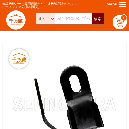
Menu
Menu
建設機械パーツ専門通販サイト 建機部品販売 ハンマ
ーナイフモア刃(草刈機刃)
0
検索