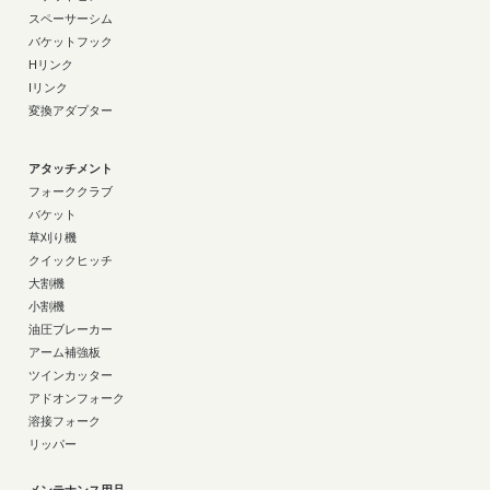
スペーサーシム
バケットフック
Hリンク
Iリンク
変換アダプター
アタッチメント
フォーククラブ
バケット
草刈り機
クイックヒッチ
大割機
小割機
油圧ブレーカー
アーム補強板
ツインカッター
アドオンフォーク
溶接フォーク
リッパー
メンテナンス用品