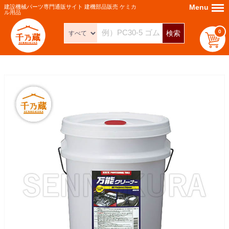
Menu
Menu
建設機械パーツ専門通販サイト 建機部品販売 ケミカ
ル用品
0
検索