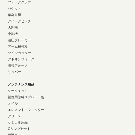
フォーククラブ
バケット
草刈り機
クイックヒッチ
大割機
小割機
油圧ブレーカー
アーム補強板
ツインカッター
アドオンフォーク
溶接フォーク
リッパー
メンテナンス用品
シールキット
補修用塗料スプレー・缶
オイル
エレメント・フィルター
グリース
ケミカル用品
Oリングセット