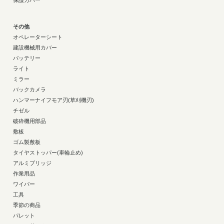
保護カバー
その他
オペレーターシート
建設機械用カバー
バッテリー
ライト
ミラー
バックカメラ
ハンマーナイフモア刃(草刈機刃)
チゼル
破砕機用部品
敷板
ゴム製敷板
タイヤストッパー(車輪止め)
アルミブリッジ
作業用品
ワイパー
工具
季節の商品
パレット