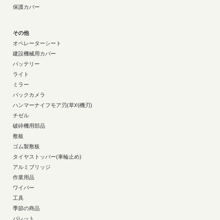
保護カバー
その他
オペレーターシート
建設機械用カバー
バッテリー
ライト
ミラー
バックカメラ
ハンマーナイフモア刃(草刈機刃)
チゼル
破砕機用部品
敷板
ゴム製敷板
タイヤストッパー(車輪止め)
アルミブリッジ
作業用品
ワイパー
工具
季節の商品
パレット