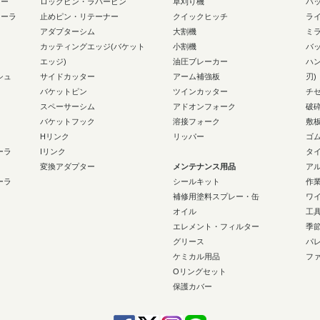
ラー
ロックピン・ラバーピン
草刈り機
バ
ローラ
止めピン・リテーナー
クイックヒッチ
ラ
アダプターシム
大割機
ミ
カッティングエッジ(バケット
小割機
バ
エッジ)
油圧ブレーカー
ハ
シュ
サイドカッター
アーム補強板
刃)
バケットピン
ツインカッター
チ
スペーサーシム
アドオンフォーク
破
バケットフック
溶接フォーク
敷
Hリンク
リッパー
ゴ
ーラ
Iリンク
タ
変換アダプター
メンテナンス用品
ア
ーラ
シールキット
作
補修用塗料スプレー・缶
ワ
オイル
工
エレメント・フィルター
季
グリース
パ
ケミカル用品
フ
Oリングセット
保護カバー