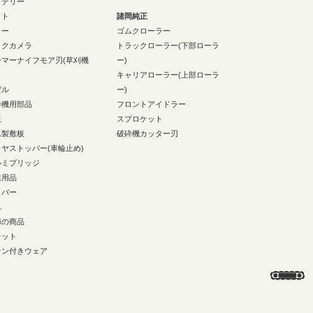
ッテリー
イト
諸岡純正
ラー
ゴムクローラー
ックカメラ
トラックローラー(下部ローラ
ンマーナイフモア刃(草刈機
ー)
キャリアローラー(上部ローラ
ゼル
ー)
砕機用部品
フロントアイドラー
板
スプロケット
ム製敷板
破砕機カッター刃
イヤストッパー(車輪止め)
ルミブリッジ
業用品
イパー
具
節の商品
レット
ァン付きウェア