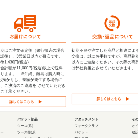
納期はご注文確定後（銀行振込の場合
初期不良や注文した商品と相違によ
認後）、3営業日以内が目安です。
交換は、誠にお手数ですが、商品到着
1,430円(税込)
以内にご連絡ください。その際の商
合計額が11,000円(税込)以上で送料
は弊社負担とさせていただきます。
なります。 ※沖縄、離島は購入時に
0円お預かりし、差額が発生する場合に
、ご決済のご連絡を させていただき
でご了承ください。
バケット部品
アタッチメント
そ
ー
ツース(爪)
フォーククラブ
オ
ラー
ツース盤(爪)
バケット
建