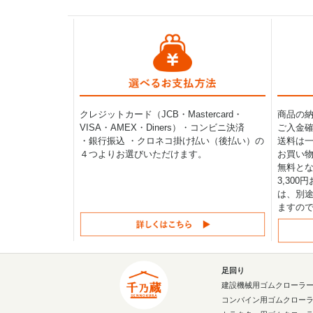
クレジットカード（JCB・Mastercard・
商品の
VISA・AMEX・Diners）・コンビニ決済
ご入金確
・銀行振込 ・クロネコ掛け払い（後払い）の
送料は一律
４つよりお選びいただけます。
お買い物
無料と
3,30
は、別途
ますの
足回り
建設機械用ゴムクローラ
コンバイン用ゴムクロー