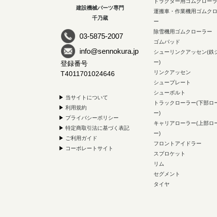
トラクター用ゴムクロー
建設機械パーツ専門
運搬車・作業機用ゴムク
千乃蔵
ー
除雪機用ゴムクローラー
03-5875-2007
ゴムパッド
info@sennokura.jp
シューリンクアッセン(鉄
ー)
登録番号
リンクアッセン
T4011701024646
シュープレート
シューボルト
▶
当サイトについて
トラックローラー(下部ロ
▶
利用規約
ー)
▶
プライバシーポリシー
キャリアローラー(上部ロ
▶
特定商取引法に基づく表記
ー)
▶
ご利用ガイド
フロントアイドラー
▶
コーポレートサイト
スプロケット
リム
セグメント
タイヤ