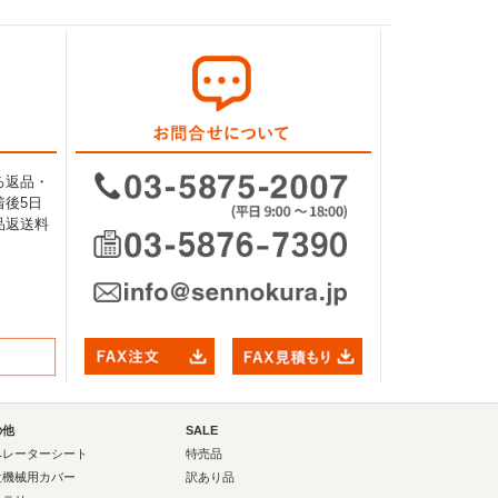
る返品・
後5日
品返送料
の他
SALE
ペレーターシート
特売品
設機械用カバー
訳あり品