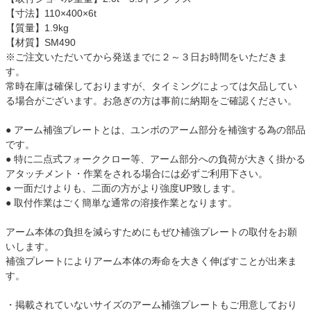
【寸法】110×400×6t
【質量】1.9kg
【材質】SM490
※ご注文いただいてから発送までに２～３日お時間をいただきま
す。
常時在庫は確保しておりますが、タイミングによっては欠品してい
る場合がございます。お急ぎの方は事前に納期をご確認ください。
● アーム補強プレートとは、ユンボのアーム部分を補強する為の部品
です。
● 特に二点式フォーククロー等、アーム部分への負荷が大きく掛かる
アタッチメント・作業をされる場合には必ずご利用下さい。
● 一面だけよりも、二面の方がより強度UP致します。
● 取付作業はごく簡単な通常の溶接作業となります。
アーム本体の負担を減らすためにもぜひ補強プレートの取付をお願
いします。
補強プレートによりアーム本体の寿命を大きく伸ばすことが出来ま
す。
・掲載されていないサイズのアーム補強プレートもご用意しており