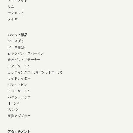
スプロケット
リム
セグメント
タイヤ
バケット部品
ツース(爪)
ツース盤(爪)
ロックピン・ラバーピン
止めピン・リテーナー
アダプターシム
カッティングエッジ(バケットエッジ)
サイドカッター
バケットピン
スペーサーシム
バケットフック
Hリンク
Iリンク
変換アダプター
アタッチメント