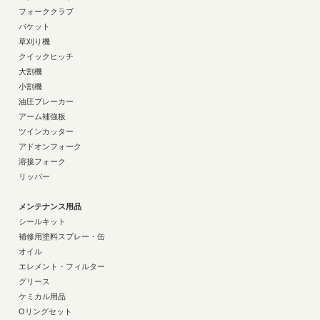
フォーククラブ
バケット
草刈り機
クイックヒッチ
大割機
小割機
油圧ブレーカー
アーム補強板
ツインカッター
アドオンフォーク
溶接フォーク
リッパー
メンテナンス用品
シールキット
補修用塗料スプレー・缶
オイル
エレメント・フィルター
グリース
ケミカル用品
Oリングセット