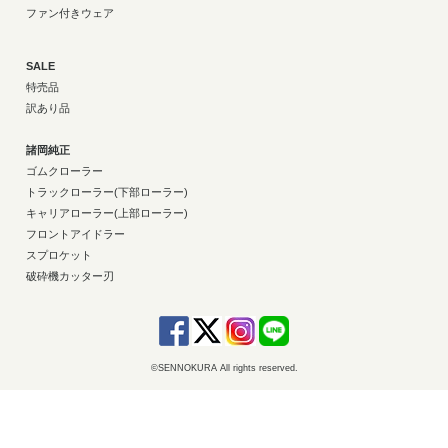
ファン付きウェア
SALE
特売品
訳あり品
諸岡純正
ゴムクローラー
トラックローラー(下部ローラー)
キャリアローラー(上部ローラー)
フロントアイドラー
スプロケット
破砕機カッター刃
©SENNOKURA All rights reserved.