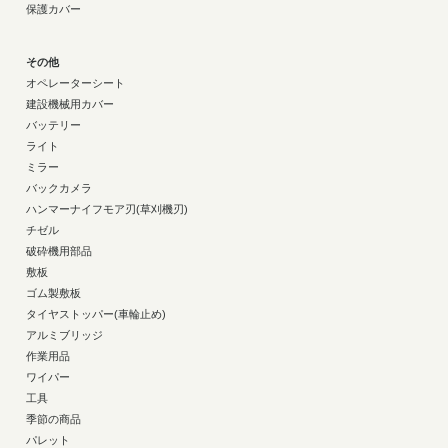
保護カバー
その他
オペレーターシート
建設機械用カバー
バッテリー
ライト
ミラー
バックカメラ
ハンマーナイフモア刃(草刈機刃)
チゼル
破砕機用部品
敷板
ゴム製敷板
タイヤストッパー(車輪止め)
アルミブリッジ
作業用品
ワイパー
工具
季節の商品
パレット