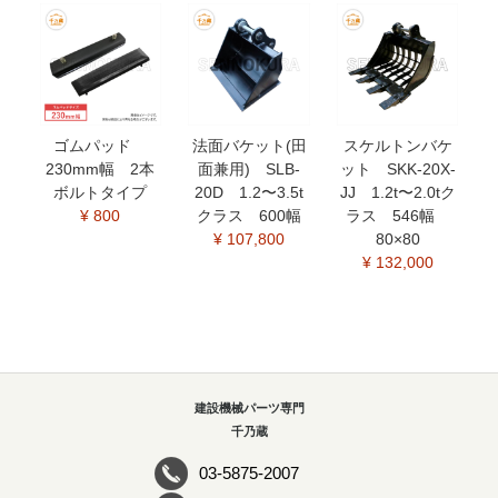
ゴムパッド
法面バケット(田
スケルトンバケ
230mm幅 2本
面兼用) SLB-
ット SKK-20X-
ボルトタイプ
20D 1.2〜3.5t
JJ 1.2t〜2.0tク
¥ 800
クラス 600幅
ラス 546幅
¥ 107,800
80×80
¥ 132,000
建設機械パーツ専門
千乃蔵
03-5875-2007