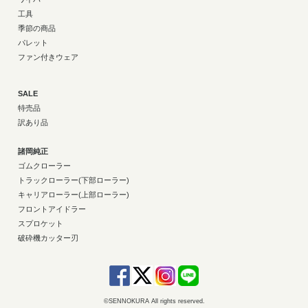
工具
季節の商品
パレット
ファン付きウェア
SALE
特売品
訳あり品
諸岡純正
ゴムクローラー
トラックローラー(下部ローラー)
キャリアローラー(上部ローラー)
フロントアイドラー
スプロケット
破砕機カッター刃
©SENNOKURA All rights reserved.