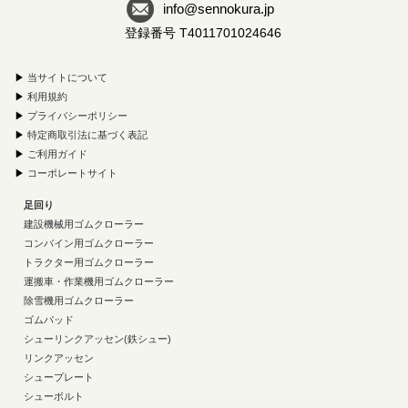
info@sennokura.jp
登録番号 T4011701024646
▶
当サイトについて
▶
利用規約
▶
プライバシーポリシー
▶
特定商取引法に基づく表記
▶
ご利用ガイド
▶
コーポレートサイト
足回り
建設機械用ゴムクローラー
コンバイン用ゴムクローラー
トラクター用ゴムクローラー
運搬車・作業機用ゴムクローラー
除雪機用ゴムクローラー
ゴムパッド
シューリンクアッセン(鉄シュー)
リンクアッセン
シュープレート
シューボルト