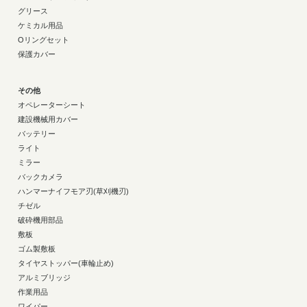
グリース
ケミカル用品
Oリングセット
保護カバー
その他
オペレーターシート
建設機械用カバー
バッテリー
ライト
ミラー
バックカメラ
ハンマーナイフモア刃(草刈機刃)
チゼル
破砕機用部品
敷板
ゴム製敷板
タイヤストッパー(車輪止め)
アルミブリッジ
作業用品
ワイパー