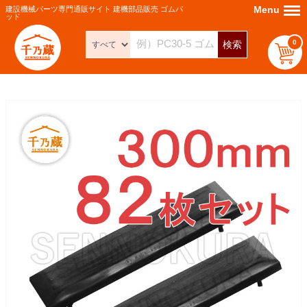
Menu
Menu
建設機械パーツ専門通販サイト 建機部品販売 ゴムパ
ッド
0
検索