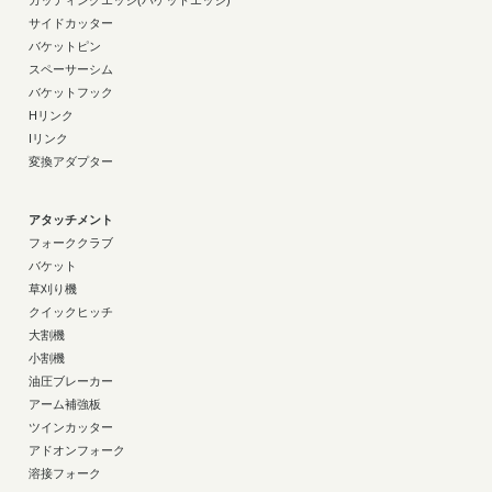
カッティングエッジ(バケットエッジ)
サイドカッター
バケットピン
スペーサーシム
バケットフック
Hリンク
Iリンク
変換アダプター
アタッチメント
フォーククラブ
バケット
草刈り機
クイックヒッチ
大割機
小割機
油圧ブレーカー
アーム補強板
ツインカッター
アドオンフォーク
溶接フォーク