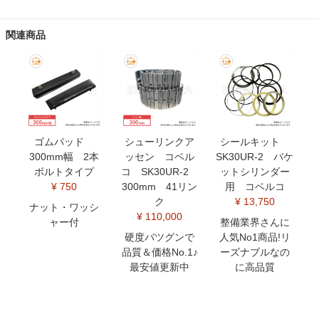
関連商品
ゴムパッド
シューリンクア
シールキット
300mm幅 2本
ッセン コベル
SK30UR-2 バケ
ボルトタイプ
コ SK30UR-2
ットシリンダー
¥ 750
300mm 41リン
用 コベルコ
ク
¥ 13,750
ナット・ワッシ
¥ 110,000
ャー付
整備業界さんに
硬度バツグンで
人気No1商品!リ
品質＆価格No.1♪
ーズナブルなの
最安値更新中
に高品質