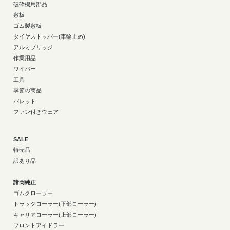
破砕機用部品
敷板
ゴム製敷板
タイヤストッパー(車輪止め)
アルミブリッジ
作業用品
ワイパー
工具
季節の商品
パレット
ファン付きウェア
SALE
特売品
訳あり品
諸岡純正
ゴムクローラー
トラックローラー(下部ローラー)
キャリアローラー(上部ローラー)
フロントアイドラー