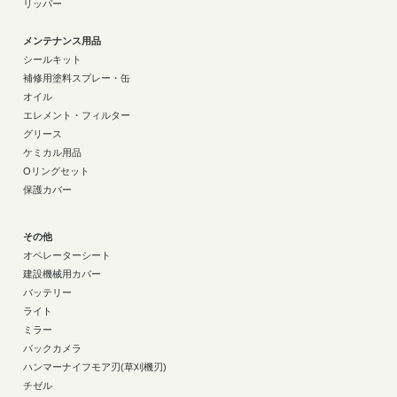
リッパー
メンテナンス用品
シールキット
補修用塗料スプレー・缶
オイル
エレメント・フィルター
グリース
ケミカル用品
Oリングセット
保護カバー
その他
オペレーターシート
建設機械用カバー
バッテリー
ライト
ミラー
バックカメラ
ハンマーナイフモア刃(草刈機刃)
チゼル