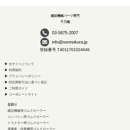
建設機械パーツ専門
千乃蔵
03-5875-2007
info@sennokura.jp
登録番号 T4011701024646
▶
当サイトについて
▶
利用規約
▶
プライバシーポリシー
▶
特定商取引法に基づく表記
▶
ご利用ガイド
▶
コーポレートサイト
足回り
建設機械用ゴムクローラー
コンバイン用ゴムクローラー
トラクター用ゴムクローラー
運搬車・作業機用ゴムクローラー