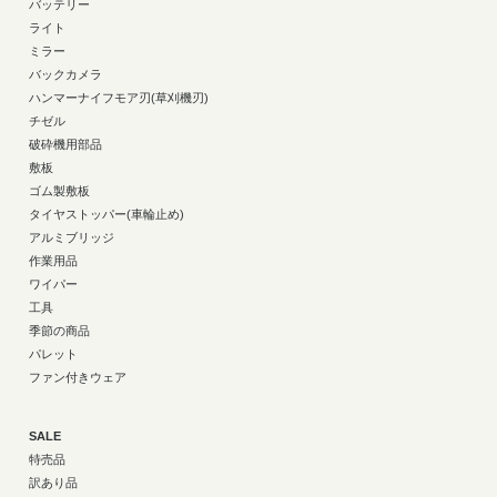
バッテリー
ライト
ミラー
バックカメラ
ハンマーナイフモア刃(草刈機刃)
チゼル
破砕機用部品
敷板
ゴム製敷板
タイヤストッパー(車輪止め)
アルミブリッジ
作業用品
ワイパー
工具
季節の商品
パレット
ファン付きウェア
SALE
特売品
訳あり品