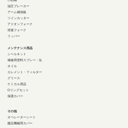
小割機
油圧ブレーカー
アーム補強板
ツインカッター
アドオンフォーク
溶接フォーク
リッパー
メンテナンス用品
シールキット
補修用塗料スプレー・缶
オイル
エレメント・フィルター
グリース
ケミカル用品
Oリングセット
保護カバー
その他
オペレーターシート
建設機械用カバー