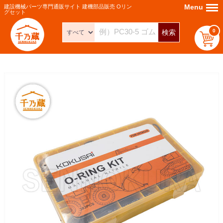
Menu
Menu
建設機械パーツ専門通販サイト 建機部品販売 Oリン
グセット
0
検索