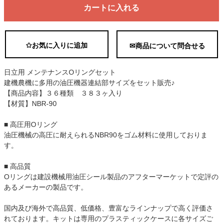
カートに入れる
✩お気に入りに追加
✉商品について問合せる
日立用 メンテナンスOリングセット
建機農機に多用の油圧機器連結部サイズをセット販売♪
【商品内容】３６種類 ３８３ヶ入り
【材質】NBR-90
■ 高圧用Oリング
油圧機械の高圧に耐えられるNBR90をゴム材料に使用しておりま
す。
■ 高品質
Oリングは建設機械用油圧シール製品のアフターマーケットで定評の
あるメーカーの製品です。
国内及び海外で高品質、低価格、豊富なラインナップで高く評価さ
れております。キットは専用のプラスティックケースに各サイズご