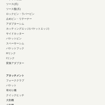
ツース(爪)
ツース盤(爪)
ロックピン・ラバーピン
止めピン・リテーナー
アダプターシム
カッティングエッジ(バケットエッジ)
サイドカッター
バケットピン
スペーサーシム
バケットフック
Hリンク
Iリンク
変換アダプター
アタッチメント
フォーククラブ
バケット
草刈り機
クイックヒッチ
大割機