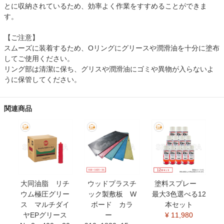
とに収納されているため、効率よく作業をすすめることができま
す。
【ご注意】
スムーズに装着するため、Oリングにグリースや潤滑油を十分に塗布
してご使用ください。
リング部は清潔に保ち、グリスや潤滑油にゴミや異物が入らないよ
うに保管してください。
関連商品
大同油脂 リチ
ウッドプラスチ
塗料スプレー
ウム極圧グリー
ック製敷板 W
最大3色選べる12
ス マルチダイ
ボード カラ
本セット
ヤEPグリース
ー
¥ 11,980