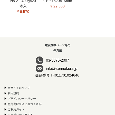
No.2 400g×20
910×1820×15mm
本入
¥ 22,550
¥ 9,570
建設機械パーツ専門
千乃蔵
03-5875-2007
info@sennokura.jp
登録番号 T4011701024646
▶
当サイトについて
▶
利用規約
▶
プライバシーポリシー
▶
特定商取引法に基づく表記
▶
ご利用ガイド
▶
コーポレートサイト