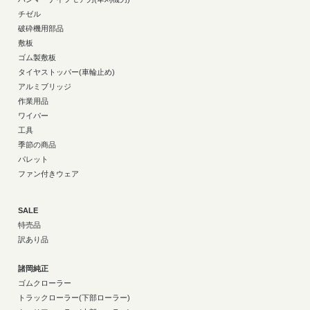
チゼル
破砕機用部品
敷板
ゴム製敷板
タイヤストッパー(車輪止め)
アルミブリッジ
作業用品
ワイパー
工具
季節の商品
パレット
ファン付きウェア
SALE
特売品
訳あり品
諸岡純正
ゴムクローラー
トラックローラー(下部ローラー)