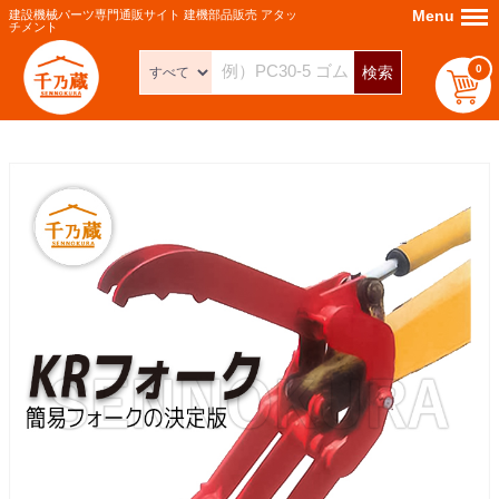
Menu
Menu
建設機械パーツ専門通販サイト 建機部品販売 アタッ
チメント
0
検索