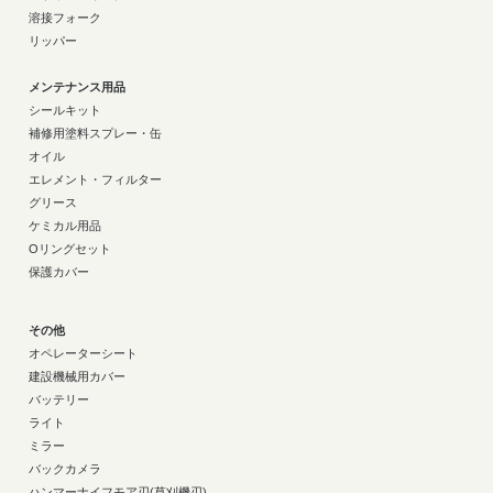
溶接フォーク
リッパー
メンテナンス用品
シールキット
補修用塗料スプレー・缶
オイル
エレメント・フィルター
グリース
ケミカル用品
Oリングセット
保護カバー
その他
オペレーターシート
建設機械用カバー
バッテリー
ライト
ミラー
バックカメラ
ハンマーナイフモア刃(草刈機刃)