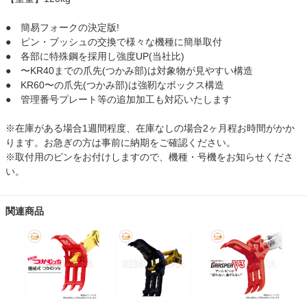
● 簡易フォークの決定版!
● ピン・ブッシュの交換で様々な機種に簡単取付
● 各部に特殊鋼を採用し強度UP(当社比)
● 〜KR40までの爪先(つかみ部)は対象物が見やすい構造
● KR60〜の爪先(つかみ部)は強靭なボックス構造
● 管理番号プレート等の追加加工も対応いたします
※在庫がある場合1週間程度、在庫なしの場合2ヶ月程お時間がかか
ります。お急ぎの方は事前に納期をご確認ください。
※取付用のピンをお付けしますので、機種・号機をお知らせくださ
い。
関連商品