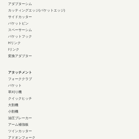
アダプターシム
カッティングエッジ(バケットエッジ)
サイドカッター
バケットピン
スペーサーシム
バケットフック
Hリンク
Iリンク
変換アダプター
アタッチメント
フォーククラブ
バケット
草刈り機
クイックヒッチ
大割機
小割機
油圧ブレーカー
アーム補強板
ツインカッター
アドオンフォーク