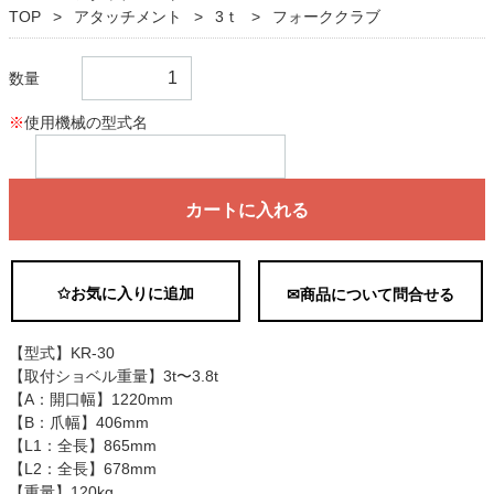
TOP
アタッチメント
3ｔ
フォーククラブ
数量
※
使用機械の型式名
カートに入れる
✩お気に入りに追加
✉商品について問合せる
【型式】KR-30
【取付ショベル重量】3t〜3.8t
【A：開口幅】1220mm
【B：爪幅】406mm
【L1：全長】865mm
【L2：全長】678mm
【重量】120kg