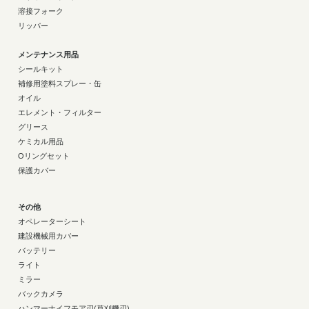
溶接フォーク
リッパー
メンテナンス用品
シールキット
補修用塗料スプレー・缶
オイル
エレメント・フィルター
グリース
ケミカル用品
Oリングセット
保護カバー
その他
オペレーターシート
建設機械用カバー
バッテリー
ライト
ミラー
バックカメラ
ハンマーナイフモア刃(草刈機刃)