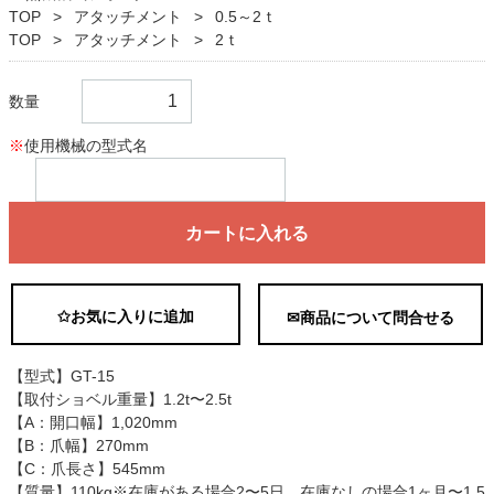
TOP
アタッチメント
0.5～2ｔ
TOP
アタッチメント
2ｔ
数量
※
使用機械の型式名
カートに入れる
✩お気に入りに追加
✉商品について問合せる
【型式】GT-15
【取付ショベル重量】1.2t〜2.5t
【A：開口幅】1,020mm
【B：爪幅】270mm
【C：爪長さ】545mm
【質量】110kg※在庫がある場合2〜5日、在庫なしの場合1ヶ月〜1.5