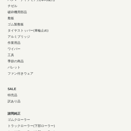
チゼル
破砕機用部品
敷板
ゴム製敷板
タイヤストッパー(車輪止め)
アルミブリッジ
作業用品
ワイパー
工具
季節の商品
パレット
ファン付きウェア
SALE
特売品
訳あり品
諸岡純正
ゴムクローラー
トラックローラー(下部ローラー)