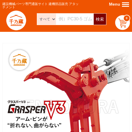
Menu
Menu
建設機械パーツ専門通販サイト 建機部品販売 アタッ
チメント
0
検索