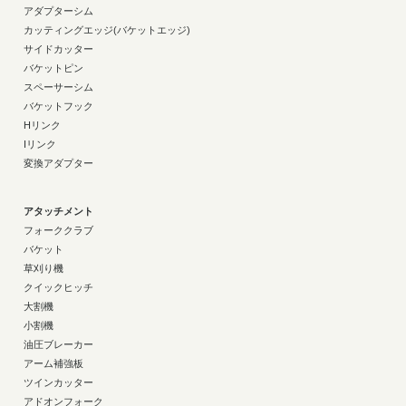
アダプターシム
カッティングエッジ(バケットエッジ)
サイドカッター
バケットピン
スペーサーシム
バケットフック
Hリンク
Iリンク
変換アダプター
アタッチメント
フォーククラブ
バケット
草刈り機
クイックヒッチ
大割機
小割機
油圧ブレーカー
アーム補強板
ツインカッター
アドオンフォーク