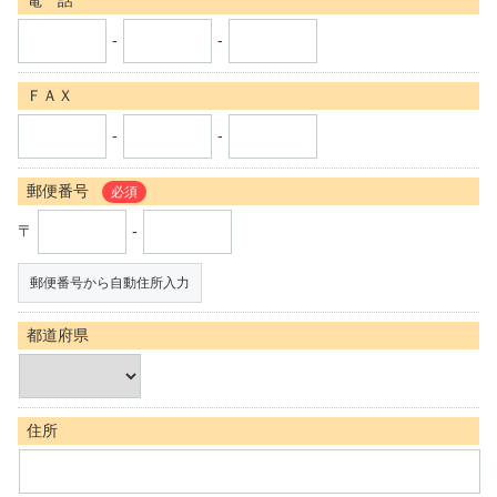
電 話
-
-
ＦＡＸ
-
-
郵便番号
必須
〒
-
郵便番号から自動住所入力
都道府県
住所