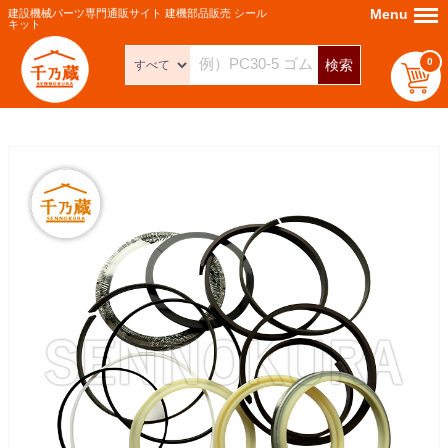
Menu
Menu
建設機械パーツ専門通販サイト 建機部品販売 シール
キット
0
検索