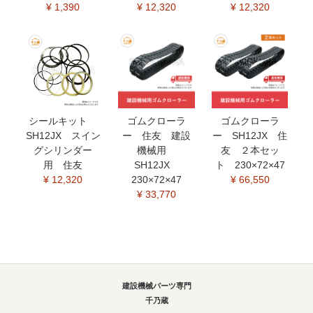
¥ 1,390
¥ 12,320
¥ 12,320
シールキット
ゴムクローラ
ゴムクローラ
SH12JX スイン
ー 住友 建設
ー SH12JX 住
グシリンダー
機械用
友 ２本セッ
用 住友
SH12JX
ト 230×72×47
¥ 12,320
230×72×47
¥ 66,550
¥ 33,770
建設機械パーツ専門
千乃蔵