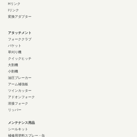
Hリンク
Iリンク
変換アダプター
アタッチメント
フォーククラブ
バケット
草刈り機
クイックヒッチ
大割機
小割機
油圧ブレーカー
アーム補強板
ツインカッター
アドオンフォーク
溶接フォーク
リッパー
メンテナンス用品
シールキット
補修用塗料スプレー・缶