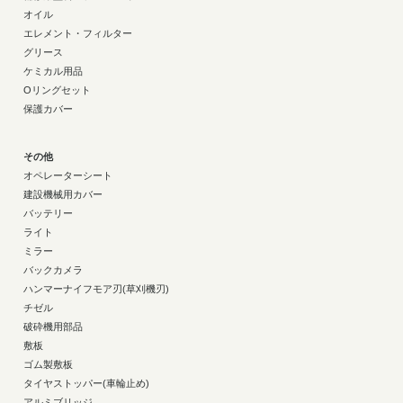
オイル
エレメント・フィルター
グリース
ケミカル用品
Oリングセット
保護カバー
その他
オペレーターシート
建設機械用カバー
バッテリー
ライト
ミラー
バックカメラ
ハンマーナイフモア刃(草刈機刃)
チゼル
破砕機用部品
敷板
ゴム製敷板
タイヤストッパー(車輪止め)
アルミブリッジ