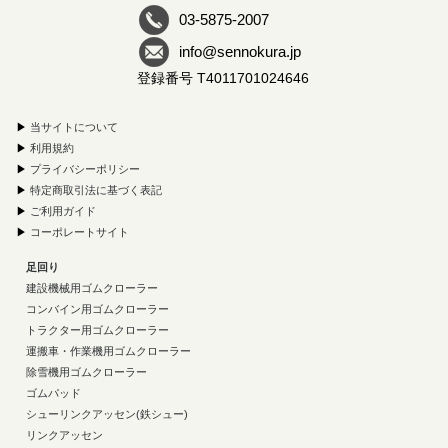
03-5875-2007
info@sennokura.jp
登録番号 T4011701024646
▶
当サイトについて
▶
利用規約
▶
プライバシーポリシー
▶
特定商取引法に基づく表記
▶
ご利用ガイド
▶
コーポレートサイト
足回り
建設機械用ゴムクローラー
コンバイン用ゴムクローラー
トラクター用ゴムクローラー
運搬車・作業機用ゴムクローラー
除雪機用ゴムクローラー
ゴムパッド
シューリンクアッセン(鉄シュー)
リンクアッセン