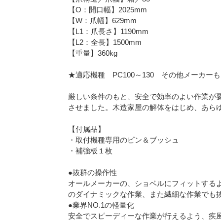
【O：開口幅】2025mm
【W：爪幅】629mm
【L1：爪長さ】1190mm
【L2：全長】1500mm
【重量】360kg
★適応機種 PC100～130 その他メーカーも
厳しい条件のもと、安全で効率のよい作業が
させました。木造家屋の解体をはじめ、あら
【付属品】
・取付機種専用のピン＆ブッシュ
・補強板１枚
●抜群の操作性
オールメーカーの、ショベルにフィットする
のダイナミックな作業、また繊細な作業でも
●業界NO.1の軽量化
安全でスピーディーな作業が行えるよう、疾