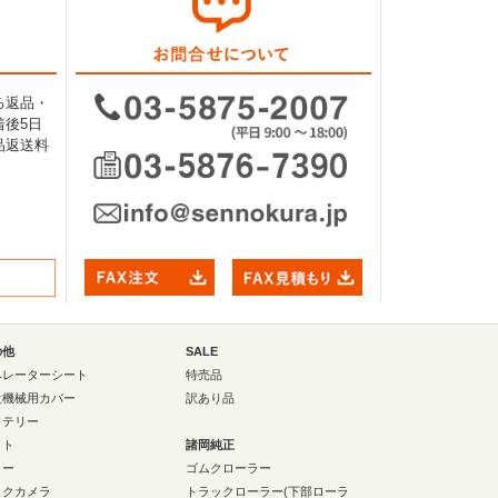
る返品・
後5日
品返送料
の他
SALE
ペレーターシート
特売品
設機械用カバー
訳あり品
ッテリー
イト
諸岡純正
ラー
ゴムクローラー
ックカメラ
トラックローラー(下部ローラ