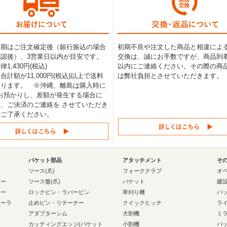
納期はご注文確定後（銀行振込の場合
初期不良や注文した商品と相違によ
認後）、3営業日以内が目安です。
交換は、誠にお手数ですが、商品到着
1,430円(税込)
以内にご連絡ください。その際の商
合計額が11,000円(税込)以上で送料
は弊社負担とさせていただきます。
なります。 ※沖縄、離島は購入時に
0円お預かりし、差額が発生する場合に
、ご決済のご連絡を させていただき
でご了承ください。
バケット部品
アタッチメント
そ
ー
ツース(爪)
フォーククラブ
オ
ラー
ツース盤(爪)
バケット
建
ラー
ロックピン・ラバーピン
草刈り機
バ
ローラ
止めピン・リテーナー
クイックヒッチ
ラ
アダプターシム
大割機
ミ
カッティングエッジ(バケット
小割機
バ