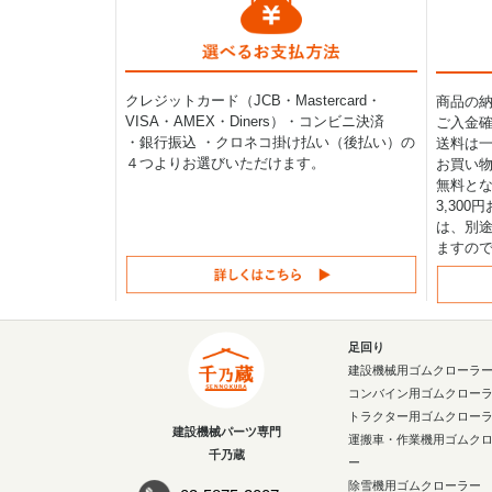
クレジットカード（JCB・Mastercard・
商品の
VISA・AMEX・Diners）・コンビニ決済
ご入金確
・銀行振込 ・クロネコ掛け払い（後払い）の
送料は一律
４つよりお選びいただけます。
お買い物
無料と
3,30
は、別途
ますの
足回り
建設機械用ゴムクローラ
コンバイン用ゴムクロー
トラクター用ゴムクロー
建設機械パーツ専門
運搬車・作業機用ゴムク
千乃蔵
ー
除雪機用ゴムクローラー