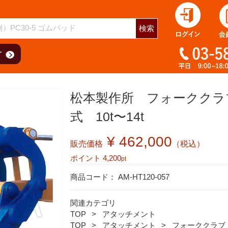
検索
松本製作所 フォーククラブ
式 10t〜14t
¥ 462,000
販売価格
（税込）
ポイント
4,200
pt
商品コード：
AM-HT120-057
関連カテゴリ
TOP
アタッチメント
TOP
アタッチメント
フォーククラブ