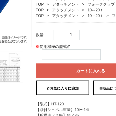
TOP
アタッチメント
フォーククラブ
TOP
アタッチメント
10～20ｔ
TOP
アタッチメント
10～20ｔ
フ
数量
※
使用機械の型式名
カートに入れる
✩お気に入りに追加
✉商品に
【型式】HT-120
【取付ショベル重量】10t〜14t
【爪構造／爪幅】箱／85