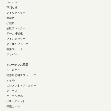
バケット
草刈り機
クイックヒッチ
大割機
小割機
油圧ブレーカー
アーム補強板
ツインカッター
アドオンフォーク
溶接フォーク
リッパー
メンテナンス用品
シールキット
補修用塗料スプレー・缶
オイル
エレメント・フィルター
グリース
ケミカル用品
Oリングセット
保護カバー