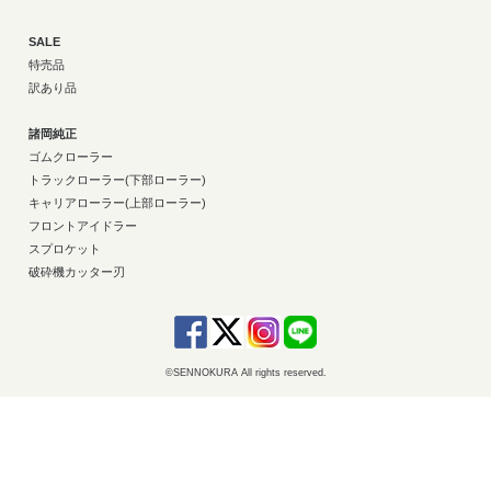
SALE
特売品
訳あり品
諸岡純正
ゴムクローラー
トラックローラー(下部ローラー)
キャリアローラー(上部ローラー)
フロントアイドラー
スプロケット
破砕機カッター刃
©SENNOKURA All rights reserved.