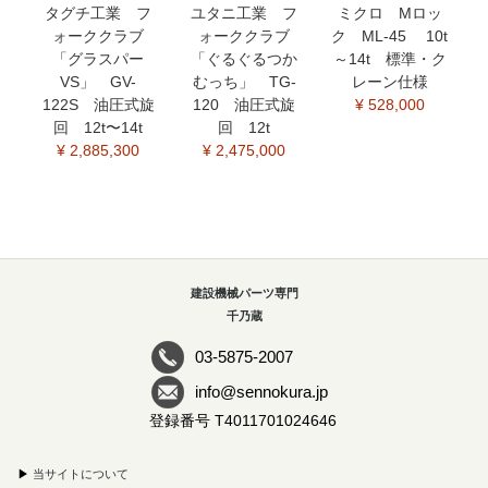
タグチ工業 フ
ユタニ工業 フ
ミクロ Mロッ
ォーククラブ
ォーククラブ
ク ML-45 10t
「グラスパー
「ぐるぐるつか
～14t 標準・ク
VS」 GV-
むっち」 TG-
レーン仕様
122S 油圧式旋
120 油圧式旋
¥ 528,000
回 12t〜14t
回 12t
¥ 2,885,300
¥ 2,475,000
建設機械パーツ専門
千乃蔵
03-5875-2007
info@sennokura.jp
登録番号 T4011701024646
▶
当サイトについて