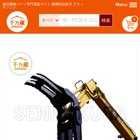
Menu
Menu
建設機械パーツ専門通販サイト 建機部品販売 アタッ
チメント
0
検索