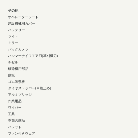
その他
オペレーターシート
建設機械用カバー
バッテリー
ライト
ミラー
バックカメラ
ハンマーナイフモア刃(草刈機刃)
チゼル
破砕機用部品
敷板
ゴム製敷板
タイヤストッパー(車輪止め)
アルミブリッジ
作業用品
ワイパー
工具
季節の商品
パレット
ファン付きウェア