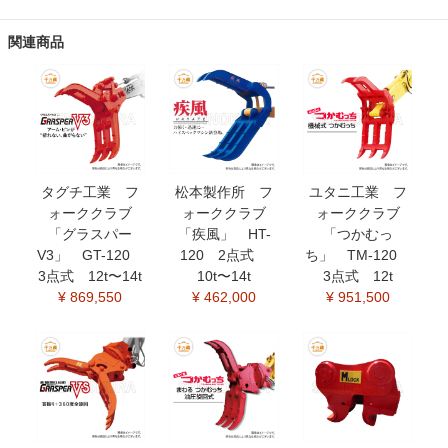
関連商品
タグチ工業 フ
松本製作所 フ
ユタニ工業 フ
ォーククラブ
ォーククラブ
ォーククラブ
「グラスパー
「疾風」 HT-
「つかむっ
V3」 GT-120
120 2点式
ち」 TM-120
3点式 12t〜14t
10t〜14t
3点式 12t
¥ 869,550
¥ 462,000
¥ 951,500