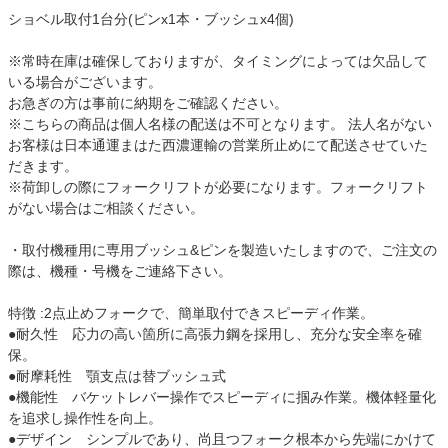
ショベル取付1台分(ピンx1本・ブッシュx4個)
※常時在庫は確保しておりますが、タイミングによっては欠品して
いる場合がございます。
お急ぎの方は事前に納期をご確認ください。
※こちらの商品は個人名様の配送は不可となります。 法人名がない
お客様は日本通運まはた西濃運輸の営業所止めにて配送させていた
だきます。
※荷卸しの際にフォークリフトが必要になります。フォークリフト
がない場合はご相談ください。
・取付機種用に専用ブッシュ&ピンを製造いたしますので、ご注文の
際は、機種・号機をご連絡下さい。
特徴 :2点止めフォークで、簡単取付できスピーディ作業。
●耐久性 応力の高い箇所に高張力鋼を採用し、充分な安全率を確
保。
●耐摩耗性 顎支点は替ブッシュ式
●機能性 バケットレバー操作でスピーディに掴み作業。機体軽量化
を追求し操作性を向上。
●デザイン シンプルであり、尚且つフォーク根本から先端にかけて